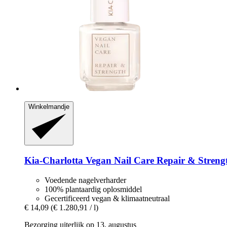
Winkelmandje
Kia-Charlotta
Vegan Nail Care Repair & Strengt
Voedende nagelverharder
100% plantaardig oplosmiddel
Gecertificeerd vegan & klimaatneutraal
€ 14,09
(€ 1.280,91 / l)
Bezorging uiterlijk op 13. augustus