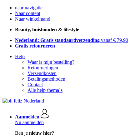
naar navigatie
Naar content
Naar winkelmand
Beauty, huishouden & lifestyle
Nederland: Gratis standaardverzending
vanaf € 79,90
Gratis retourneren
Help
Waar is mijn bestelling?
Retourneringen
Verzendkosten
Betalingsmethoden
Contact
Alle help-thema`s
Aanmelden
Nu aanmelden
Ben je
nieuw hier?