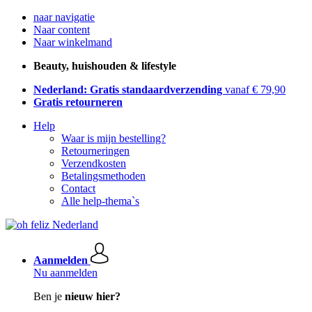
naar navigatie
Naar content
Naar winkelmand
Beauty, huishouden & lifestyle
Nederland: Gratis standaardverzending
vanaf € 79,90
Gratis retourneren
Help
Waar is mijn bestelling?
Retourneringen
Verzendkosten
Betalingsmethoden
Contact
Alle help-thema`s
Aanmelden
Nu aanmelden
Ben je
nieuw hier?