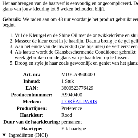
Het aanbrengen van de haarverf is eenvoudig en ongecompliceerd. De
glans van jouw kleuring tot 8 weken behouden blijft.
Gebruik:
We raden aan om 48 uur voordat je het product gebruikt een
begint.
Vul de Kleurgel en de Shine Oil met de ontwikkelcrème en sluit
Masseer de kleur eerst in je haarlijn. Daarna breng je de gel gel
Aan het einde van de inwerktijd (zie bijsluiter) de verf eerst e
Als laatste wordt de Glansbeschermende Conditioner gebruikt: za
week gebruiken om de glans van je haarkleur op te frissen.
Droog en style je haar zoals gewoonlijk en geniet van het glanze
Art. nr.:
MUE-A9940400
Inhoud:
1 Stuk
EAN:
3600523776429
Producentnummer:
A9940400
Merken:
L'ORÉAL PARIS
Productlijnen:
Preference
Haarkleur:
Rood
Duur van de haarkleuring:
permanent
Haartype:
Elk haartype
Ingrediënten (INCI)