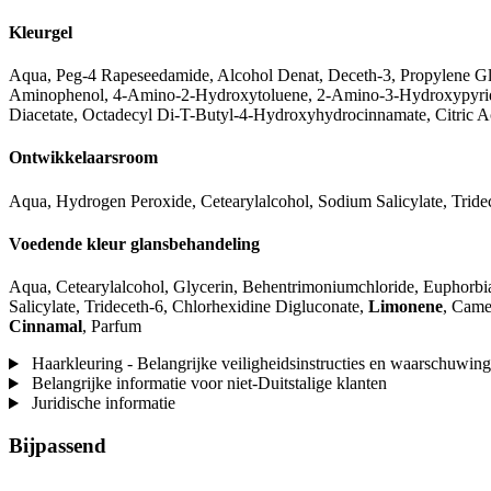
Kleurgel
Aqua, Peg-4 Rapeseedamide, Alcohol Denat, Deceth-3, Propylene Gl
Aminophenol, 4-Amino-2-Hydroxytoluene, 2-Amino-3-Hydroxypyridi
Diacetate, Octadecyl Di-T-Butyl-4-Hydroxyhydrocinnamate, Citric Ac
Ontwikkelaarsroom
Aqua, Hydrogen Peroxide, Cetearylalcohol, Sodium Salicylate, Trid
Voedende kleur glansbehandeling
Aqua, Cetearylalcohol, Glycerin, Behentrimoniumchloride, Euphorbia
Salicylate, Trideceth-6, Chlorhexidine Digluconate,
Limonene
, Came
Cinnamal
, Parfum
Haarkleuring - Belangrijke veiligheidsinstructies en waarschuwin
Belangrijke informatie voor niet-Duitstalige klanten
Juridische informatie
Bijpassend