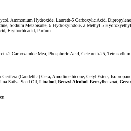
ycol, Ammonium Hydroxide, Laureth-5 Carboxylic Acid, Dipropylene 
ne, Sodium Metabisulte, 6-Hydroxyindole, 2-Methyl-5-Hydroxyethyl
id, Erythorbicacid, Parfum
eceth-2 Carboxamide Mea, Phosphoric Acid, Ceteareth-25, Tetrasodium 
 Cerifera (Candelilla) Cera, Amodimethicone, Cetyl Esters, Isopropan
lina Sativa Seed Oil,
Linalool
,
Benzyl Alcohol
, Benzylbenzoat,
Geran
gen