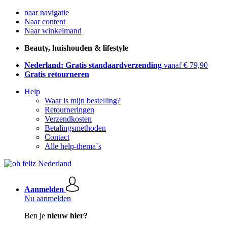
naar navigatie
Naar content
Naar winkelmand
Beauty, huishouden & lifestyle
Nederland: Gratis standaardverzending
vanaf € 79,90
Gratis retourneren
Help
Waar is mijn bestelling?
Retourneringen
Verzendkosten
Betalingsmethoden
Contact
Alle help-thema`s
Aanmelden
Nu aanmelden
Ben je
nieuw hier?