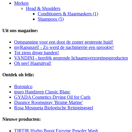
Merken
Head & Shoulders
Conditioners & Haarmaskers (1)
Shampoos (5)
Uit ons magazine:
Ontspanning voor een door de zomer gestresste huid!
myRapunzel! - Zo werd de nachtmerrie een sprookje!
Tot ziens droge handen!
VANDINI - heerlijk geurende lichaamsverzorgingsproducten
Oh nee! Haaruitval!
Ontdek oh feliz:
Borotalco
ipuro Handzeep Classic Blanc
GYADA Cosmetics Drying Oil for Curls
Durance Roomspray 'Brume Marine'
Rosa Mosqueta Biologische Reinigingsgel
Nieuwe producten:
TIRTIR Hydro Boost Enzyme Powder Wash