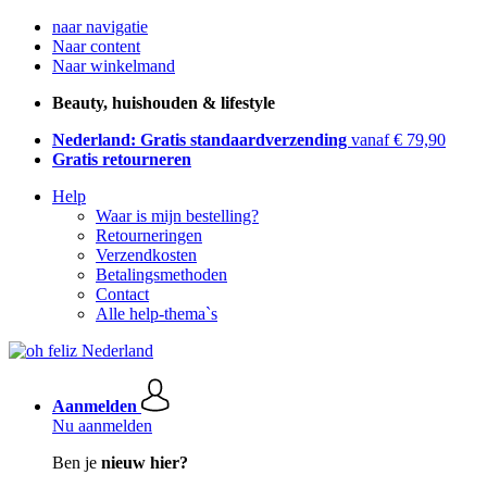
naar navigatie
Naar content
Naar winkelmand
Beauty, huishouden & lifestyle
Nederland: Gratis standaardverzending
vanaf € 79,90
Gratis retourneren
Help
Waar is mijn bestelling?
Retourneringen
Verzendkosten
Betalingsmethoden
Contact
Alle help-thema`s
Aanmelden
Nu aanmelden
Ben je
nieuw hier?