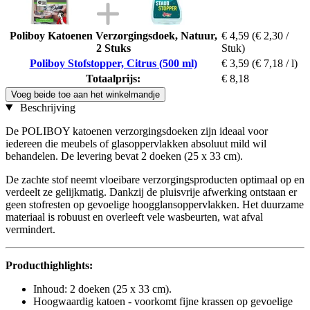
Poliboy Katoenen Verzorgingsdoek, Natuur,
€ 4,59
(€ 2,30 /
2 Stuks
Stuk)
Poliboy Stofstopper, Citrus (500 ml)
€ 3,59
(€ 7,18 / l)
Totaalprijs:
€ 8,18
Voeg beide toe aan het winkelmandje
Beschrijving
De POLIBOY katoenen verzorgingsdoeken zijn ideaal voor
iedereen die meubels of glasoppervlakken absoluut mild wil
behandelen. De levering bevat 2 doeken (25 x 33 cm).
De zachte stof neemt vloeibare verzorgingsproducten optimaal op en
verdeelt ze gelijkmatig. Dankzij de pluisvrije afwerking ontstaan er
geen stofresten op gevoelige hoogglansoppervlakken. Het duurzame
materiaal is robuust en overleeft vele wasbeurten, wat afval
vermindert.
Producthighlights:
Inhoud: 2 doeken (25 x 33 cm).
Hoogwaardig katoen - voorkomt fijne krassen op gevoelige