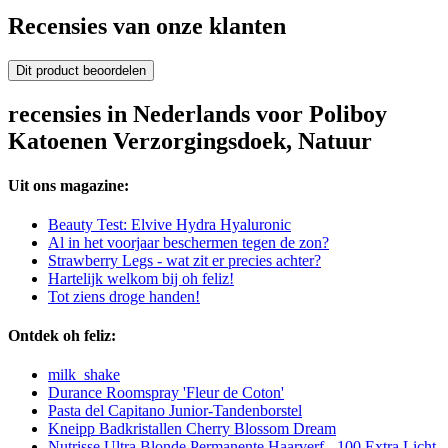
Recensies van onze klanten
Dit product beoordelen
recensies in Nederlands voor Poliboy
Katoenen Verzorgingsdoek, Natuur
Uit ons magazine:
Beauty Test: Elvive Hydra Hyaluronic
Al in het voorjaar beschermen tegen de zon?
Strawberry Legs - wat zit er precies achter?
Hartelijk welkom bij oh feliz!
Tot ziens droge handen!
Ontdek oh feliz:
milk_shake
Durance Roomspray 'Fleur de Coton'
Pasta del Capitano Junior-Tandenborstel
Kneipp Badkristallen Cherry Blossom Dream
Nutrisse Ultra Blonde Permanente Haarverf - 100 Extra Licht