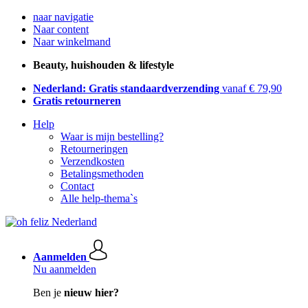
naar navigatie
Naar content
Naar winkelmand
Beauty, huishouden & lifestyle
Nederland: Gratis standaardverzending
vanaf € 79,90
Gratis retourneren
Help
Waar is mijn bestelling?
Retourneringen
Verzendkosten
Betalingsmethoden
Contact
Alle help-thema`s
Aanmelden
Nu aanmelden
Ben je
nieuw hier?