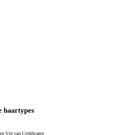
e haartypes
en
Vrij van
Certificaten