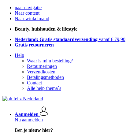
naar navigatie
Naar content
Naar winkelmand
Beauty, huishouden & lifestyle
Nederland: Gratis standaardverzending
vanaf € 79,90
Gratis retourneren
Help
Waar is mijn bestelling?
Retourneringen
Verzendkosten
Betalingsmethoden
Contact
Alle help-thema`s
Aanmelden
Nu aanmelden
Ben je
nieuw hier?