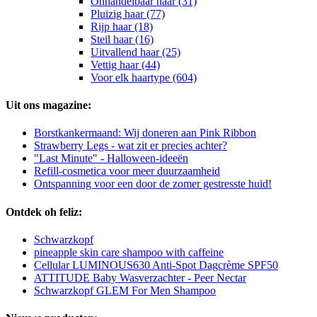
Onhandelbaar haar (31)
Pluizig haar (77)
Rijp haar (18)
Steil haar (16)
Uitvallend haar (25)
Vettig haar (44)
Voor elk haartype (604)
Uit ons magazine:
Borstkankermaand: Wij doneren aan Pink Ribbon
Strawberry Legs - wat zit er precies achter?
"Last Minute" - Halloween-ideeën
Refill-cosmetica voor meer duurzaamheid
Ontspanning voor een door de zomer gestresste huid!
Ontdek oh feliz:
Schwarzkopf
pineapple skin care shampoo with caffeine
Cellular LUMINOUS630 Anti-Spot Dagcrème SPF50
ATTITUDE Baby Wasverzachter - Peer Nectar
Schwarzkopf GLEM For Men Shampoo