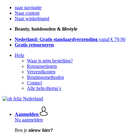
naar navigatie
Naar content
Naar winkelmand
Beauty, huishouden & lifestyle
Nederland: Gratis standaardverzending
vanaf € 79,90
Gratis retourneren
Help
Waar is mijn bestelling?
Retourneringen
Verzendkosten
Betalingsmethoden
Contact
Alle help-thema`s
Aanmelden
Nu aanmelden
Ben je
nieuw hier?