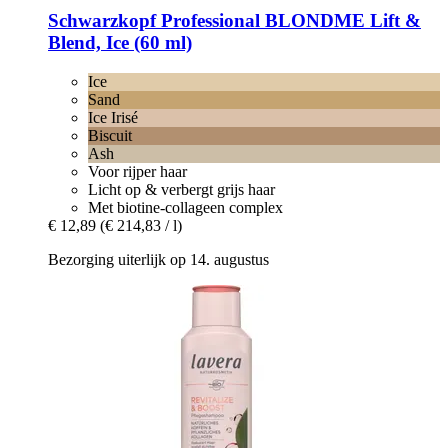
Schwarzkopf Professional
BLONDME Lift &
Blend, Ice (60 ml)
Ice
Sand
Ice Irisé
Biscuit
Ash
Voor rijper haar
Licht op & verbergt grijs haar
Met biotine-collageen complex
€ 12,89
(€ 214,83 / l)
Bezorging uiterlijk op 14. augustus