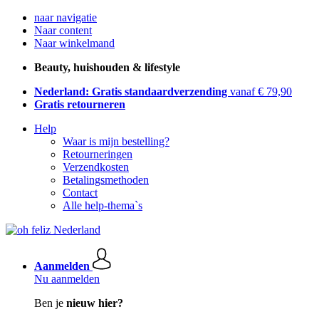
naar navigatie
Naar content
Naar winkelmand
Beauty, huishouden & lifestyle
Nederland: Gratis standaardverzending
vanaf € 79,90
Gratis retourneren
Help
Waar is mijn bestelling?
Retourneringen
Verzendkosten
Betalingsmethoden
Contact
Alle help-thema`s
Aanmelden
Nu aanmelden
Ben je
nieuw hier?