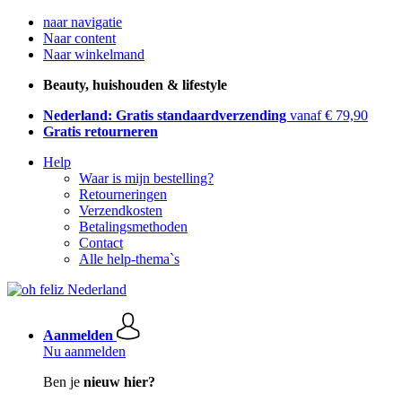
naar navigatie
Naar content
Naar winkelmand
Beauty, huishouden & lifestyle
Nederland: Gratis standaardverzending
vanaf € 79,90
Gratis retourneren
Help
Waar is mijn bestelling?
Retourneringen
Verzendkosten
Betalingsmethoden
Contact
Alle help-thema`s
Aanmelden
Nu aanmelden
Ben je
nieuw hier?