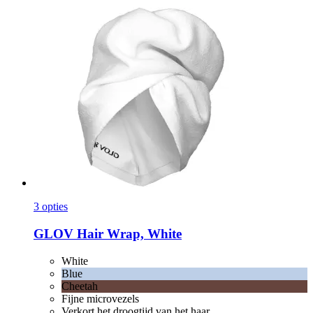
3 opties
GLOV
Hair Wrap, White
White
Blue
Cheetah
Fijne microvezels
Verkort het droogtijd van het haar