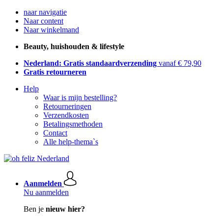
naar navigatie
Naar content
Naar winkelmand
Beauty, huishouden & lifestyle
Nederland: Gratis standaardverzending
vanaf € 79,90
Gratis retourneren
Help
Waar is mijn bestelling?
Retourneringen
Verzendkosten
Betalingsmethoden
Contact
Alle help-thema`s
Aanmelden
Nu aanmelden
Ben je
nieuw hier?