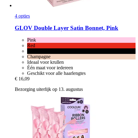
4 opties
GLOV
Double Layer Satin Bonnet, Pink
Pink
Red
Black
Champagne
Ideaal voor krullen
Één maat voor iedereen
Geschikt voor alle haarlengtes
€ 16,09
Bezorging uiterlijk op 13. augustus