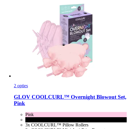
2 opties
GLOV
COOLCURL™ Overnight Blowout Set,
Pink
Pink
Black
3x COOLCURL™ Pillow Rollers