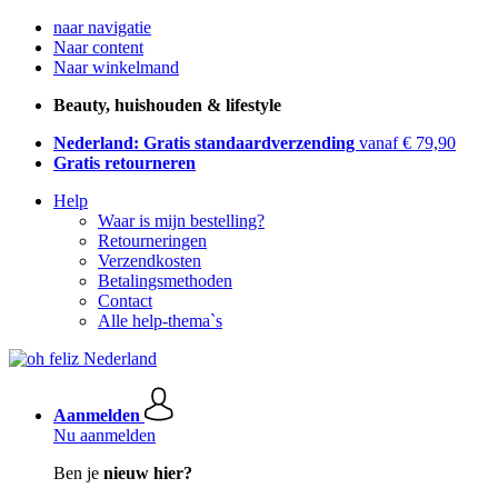
naar navigatie
Naar content
Naar winkelmand
Beauty, huishouden & lifestyle
Nederland: Gratis standaardverzending
vanaf € 79,90
Gratis retourneren
Help
Waar is mijn bestelling?
Retourneringen
Verzendkosten
Betalingsmethoden
Contact
Alle help-thema`s
Aanmelden
Nu aanmelden
Ben je
nieuw hier?