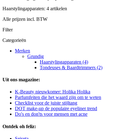
Haarstylingapparaten: 4 artikelen
Alle prijzen incl. BTW
Filter
Categorieën
Merken
Grundig
Haarstylingapparaten (4)
Tondeuses & Baardtrimmers (2)
Uit ons magazine:
K-Beauty nieuwkomer: Holika Holika
Parfumfeiten die het waard zijn om te weten
Checklist voor de juiste stijltang
DOT make-up de populaire eyeliner trend
Do's en don'ts voor mensen met acne
Ontdek oh feliz:
Seiseta