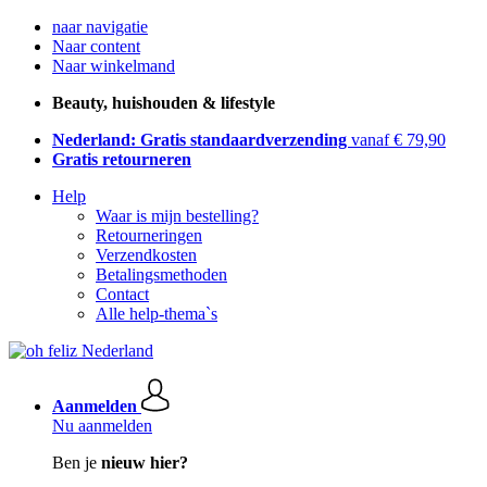
naar navigatie
Naar content
Naar winkelmand
Beauty, huishouden & lifestyle
Nederland: Gratis standaardverzending
vanaf € 79,90
Gratis retourneren
Help
Waar is mijn bestelling?
Retourneringen
Verzendkosten
Betalingsmethoden
Contact
Alle help-thema`s
Aanmelden
Nu aanmelden
Ben je
nieuw hier?