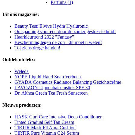
Parfums (1)
Uit ons magazine:
Beauty Test: Elvive Hydra Hyaluronic
Ontspanning voor een door de zomer gestresste huid!
Haarkleurtrend 2022 "Fantasy"
Bescherming tegen de zon - dit moet u weten!
Tot ziens droge handen!
Ontdek oh feliz:
Weleda
YOPE Liquid Hand Soap Verbena
GYADA Cosmetics Radiance Balancing Gezichtscrème
LAVOZON Lippenbalsemstick SPF 30
Dr. Althea Green Tea Fresh Sunscreen
Nieuwe producten:
HASK Curl Care Intensive Deep Conditioner
Tinted Gradual Self Tan Cream
TIRTIR Mask Fit Aura Cushion
TIRTIR Pure Vitamin C24 Serum