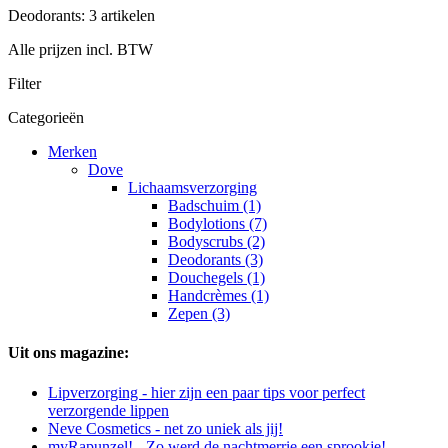
Deodorants: 3 artikelen
Alle prijzen incl. BTW
Filter
Categorieën
Merken
Dove
Lichaamsverzorging
Badschuim (1)
Bodylotions (7)
Bodyscrubs (2)
Deodorants (3)
Douchegels (1)
Handcrèmes (1)
Zepen (3)
Uit ons magazine:
Lipverzorging - hier zijn een paar tips voor perfect
verzorgende lippen
Neve Cosmetics - net zo uniek als jij!
myRapunzel! - Zo werd de nachtmerrie een sprookje!