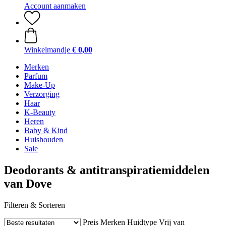
Account aanmaken
Winkelmandje
€ 0,00
Merken
Parfum
Make-Up
Verzorging
Haar
K-Beauty
Heren
Baby & Kind
Huishouden
Sale
Deodorants & antitranspiratiemiddelen
van Dove
Filteren & Sorteren
Preis
Merken
Huidtype
Vrij van