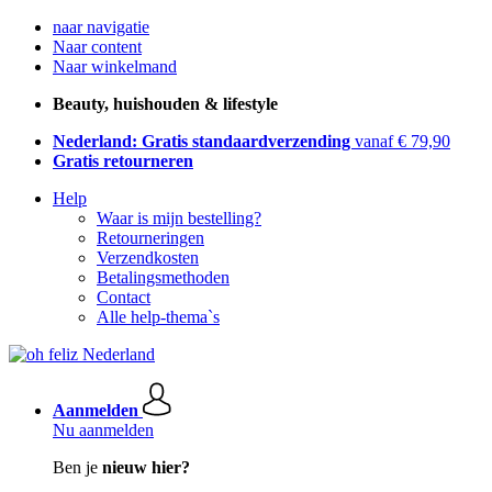
naar navigatie
Naar content
Naar winkelmand
Beauty, huishouden & lifestyle
Nederland: Gratis standaardverzending
vanaf € 79,90
Gratis retourneren
Help
Waar is mijn bestelling?
Retourneringen
Verzendkosten
Betalingsmethoden
Contact
Alle help-thema`s
Aanmelden
Nu aanmelden
Ben je
nieuw hier?