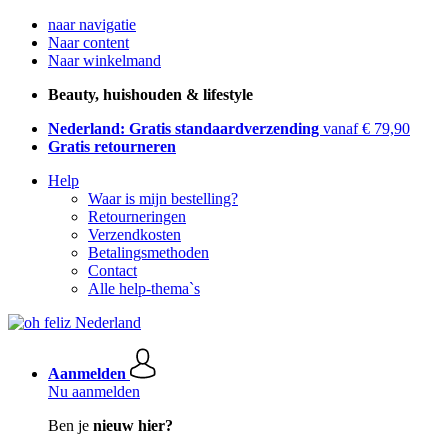
naar navigatie
Naar content
Naar winkelmand
Beauty, huishouden & lifestyle
Nederland: Gratis standaardverzending
vanaf € 79,90
Gratis retourneren
Help
Waar is mijn bestelling?
Retourneringen
Verzendkosten
Betalingsmethoden
Contact
Alle help-thema`s
Aanmelden
Nu aanmelden
Ben je
nieuw hier?