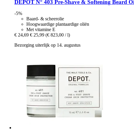
DEPOT
N° 403 Pre-​Shave & Softening Beard Oi
-5%
Baard- & scheerolie
Hoogwaardige plantaardige oliën
Met vitamine E
€ 24,69
€ 25,99
(€ 823,00 / l)
Bezorging uiterlijk op 14. augustus