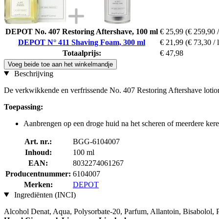
DEPOT No. 407 Restoring Aftershave, 100 ml
€ 25,99
(€ 259,90 /
DEPOT N° 411 Shaving Foam, 300 ml
€ 21,99
(€ 73,30 / l
Totaalprijs:
€ 47,98
Voeg beide toe aan het winkelmandje
Beschrijving
De verkwikkende en verfrissende No. 407 Restoring Aftershave lotion 
Toepassing:
Aanbrengen op een droge huid na het scheren of meerdere keren
Art. nr.:
BGG-6104007
Inhoud:
100 ml
EAN:
8032274061267
Producentnummer:
6104007
Merken:
DEPOT
Ingrediënten (INCI)
Alcohol Denat, Aqua, Polysorbate-20, Parfum, Allantoin, Bisabolol,