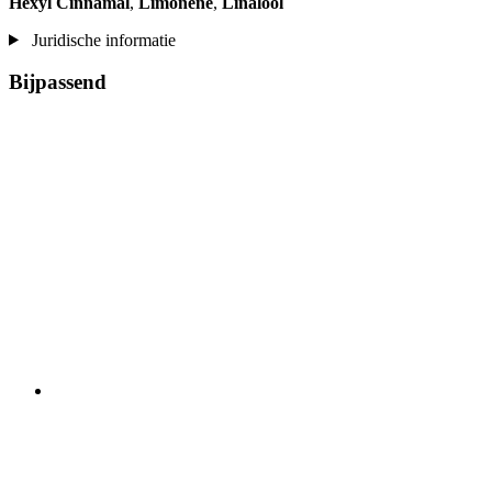
Hexyl Cinnamal
,
Limonene
,
Linalool
Juridische informatie
Bijpassend