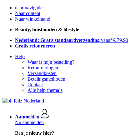
naar navigatie
Naar content
Naar winkelmand
Beauty, huishouden & lifestyle
Nederland: Gratis standaardverzending
vanaf € 79,90
Gratis retourneren
Help
Waar is mijn bestelling?
Retourneringen
Verzendkosten
Betalingsmethoden
Contact
Alle help-thema`s
Aanmelden
Nu aanmelden
Ben je
nieuw hier?