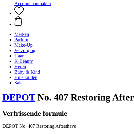
Account aanmaken
Merken
Parfum
Make-Up
Verzorging
Haar
K-Beauty
Heren
Baby & Kind
Huishouden
Sale
DEPOT
No. 407 Restoring After
Verfrissende formule
DEPOT No. 407 Restoring Aftershave