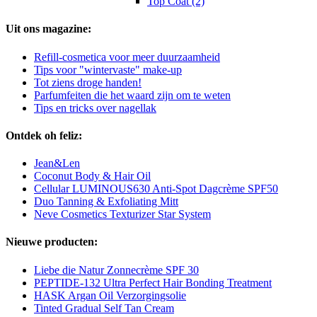
Top Coat (2)
Uit ons magazine:
Refill-cosmetica voor meer duurzaamheid
Tips voor "wintervaste" make-up
Tot ziens droge handen!
Parfumfeiten die het waard zijn om te weten
Tips en tricks over nagellak
Ontdek oh feliz:
Jean&Len
Coconut Body & Hair Oil
Cellular LUMINOUS630 Anti-Spot Dagcrème SPF50
Duo Tanning & Exfoliating Mitt
Neve Cosmetics Texturizer Star System
Nieuwe producten:
Liebe die Natur Zonnecrème SPF 30
PEPTIDE-132 Ultra Perfect Hair Bonding Treatment
HASK Argan Oil Verzorgingsolie
Tinted Gradual Self Tan Cream