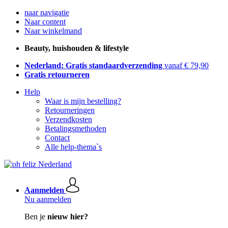
naar navigatie
Naar content
Naar winkelmand
Beauty, huishouden & lifestyle
Nederland: Gratis standaardverzending
vanaf € 79,90
Gratis retourneren
Help
Waar is mijn bestelling?
Retourneringen
Verzendkosten
Betalingsmethoden
Contact
Alle help-thema`s
Aanmelden
Nu aanmelden
Ben je
nieuw hier?