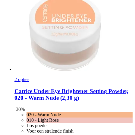
2 opties
Catrice
Under Eye Brightener Setting Powder,
020 -​ Warm Nude (2,30 g)
-30%
020 - Warm Nude
010 - Light Rose
Los poeder
Voor een stralende finish