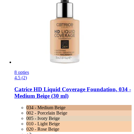
8 opties
4.5 (2)
Catrice
HD Liquid Coverage Foundation, 034 -​
Medium Beige (30 ml)
034 - Medium Beige
002 - Porcelain Beige
005 - Ivory Beige
010 - Light Beige
020 - Rose Beige