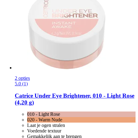
2 opties
5.0 (1)
Catrice
Under Eye Brightener, 010 -​ Light Rose
(4,20 g)
010 - Light Rose
020 - Warm Nude
Laat je ogen stralen
Voedende textuur
Gemakkelijk aan te brengen