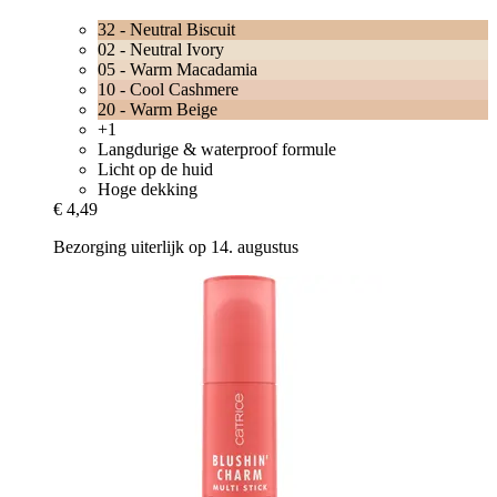
32 - Neutral Biscuit
02 - Neutral Ivory
05 - Warm Macadamia
10 - Cool Cashmere
20 - Warm Beige
+1
Langdurige & waterproof formule
Licht op de huid
Hoge dekking
€ 4,49
Bezorging uiterlijk op 14. augustus