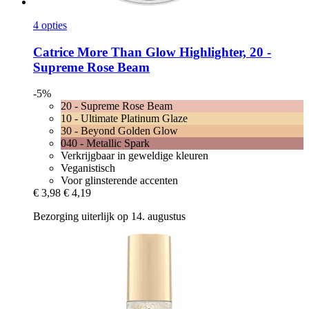
4 opties
Catrice
More Than Glow Highlighter, 20 -​
Supreme Rose Beam
-5%
20 - Supreme Rose Beam
10 - Ultimate Platinum Glaze
30 - Beyond Golden Glow
040 - Metallic Spark
Verkrijgbaar in geweldige kleuren
Veganistisch
Voor glinsterende accenten
€ 3,98
€ 4,19
Bezorging uiterlijk op 14. augustus