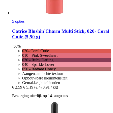
5 opties
Catrice
Blushin'Charm Multi Stick, 020-​ Coral
Cutie (5,50 g)
-50%
020- Coral Cutie
010 - Pink Sweetheart
030 - Ruby Darling
040 - Sparkle Lover
050 - Radiant Honey
Aangenaam lichte textuur
Opbouwbare kleurintensiteit
Gemakkelijk te blenden
€ 2,59
€ 5,19
(€ 470,91 / kg)
Bezorging uiterlijk op 14. augustus