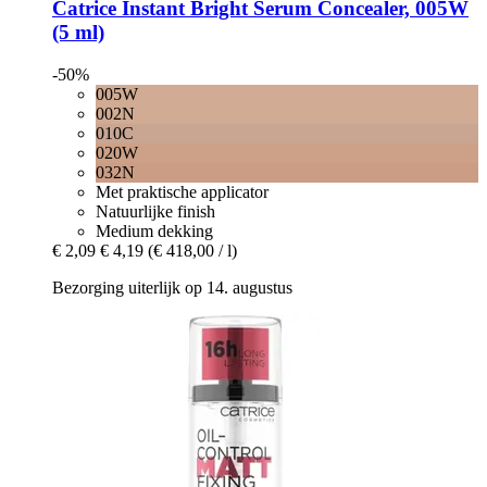
Catrice
Instant Bright Serum Concealer, 005W
(5 ml)
-50%
005W
002N
010C
020W
032N
Met praktische applicator
Natuurlijke finish
Medium dekking
€ 2,09
€ 4,19
(€ 418,00 / l)
Bezorging uiterlijk op 14. augustus