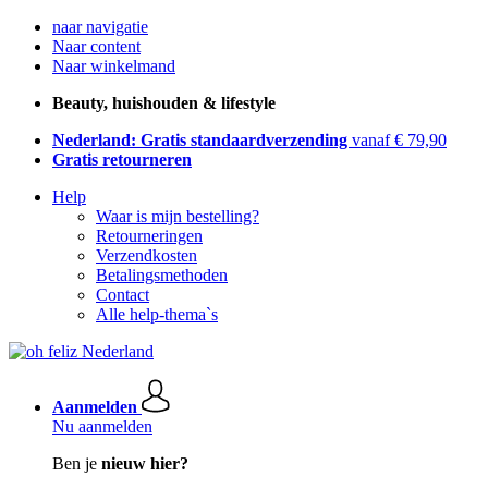
naar navigatie
Naar content
Naar winkelmand
Beauty, huishouden & lifestyle
Nederland: Gratis standaardverzending
vanaf € 79,90
Gratis retourneren
Help
Waar is mijn bestelling?
Retourneringen
Verzendkosten
Betalingsmethoden
Contact
Alle help-thema`s
Aanmelden
Nu aanmelden
Ben je
nieuw hier?