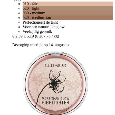
010 - fair
020 - light
030 - medium
040 - medium tan
Perfectioneert de teint
Voor een natuurlijke glow
Veelzijdig gebruik
€ 2,59
€ 5,19
(€ 287,78 / kg)
Bezorging uiterlijk op 14. augustus