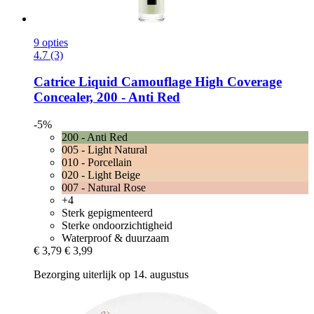
9 opties
4.7 (3)
Catrice
Liquid Camouflage High Coverage
Concealer, 200 -​ Anti Red
-5%
200 - Anti Red
005 - Light Natural
010 - Porcellain
020 - Light Beige
007 - Natural Rose
+4
Sterk gepigmenteerd
Sterke ondoorzichtigheid
Waterproof & duurzaam
€ 3,79
€ 3,99
Bezorging uiterlijk op 14. augustus