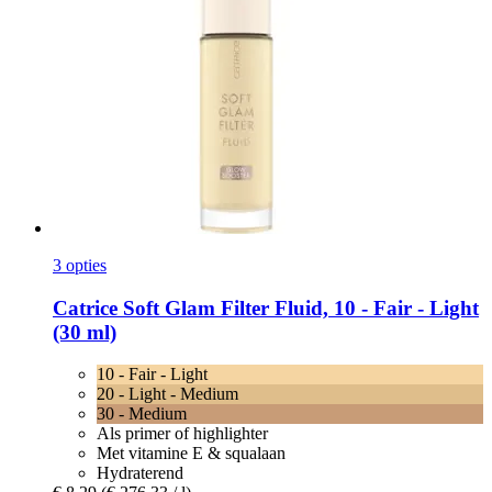
3 opties
Catrice
Soft Glam Filter Fluid, 10 -​ Fair -​ Light
(30 ml)
10 - Fair - Light
20 - Light - Medium
30 - Medium
Als primer of highlighter
Met vitamine E & squalaan
Hydraterend