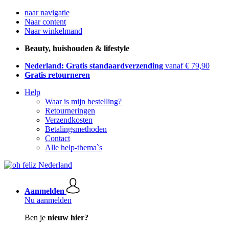
naar navigatie
Naar content
Naar winkelmand
Beauty, huishouden & lifestyle
Nederland: Gratis standaardverzending
vanaf € 79,90
Gratis retourneren
Help
Waar is mijn bestelling?
Retourneringen
Verzendkosten
Betalingsmethoden
Contact
Alle help-thema`s
Aanmelden
Nu aanmelden
Ben je
nieuw hier?