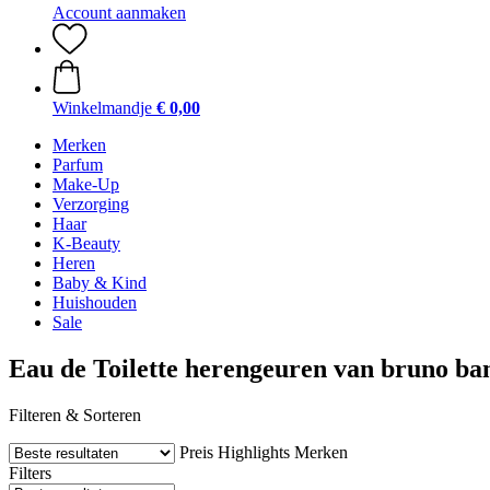
Account aanmaken
Winkelmandje
€ 0,00
Merken
Parfum
Make-Up
Verzorging
Haar
K-Beauty
Heren
Baby & Kind
Huishouden
Sale
Eau de Toilette herengeuren van bruno ba
Filteren & Sorteren
Preis
Highlights
Merken
Filters