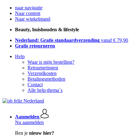
naar navigatie
Naar content
Naar winkelmand
Beauty, huishouden & lifestyle
Nederland: Gratis standaardverzending
vanaf € 79,90
Gratis retourneren
Help
Waar is mijn bestelling?
Retourneringen
Verzendkosten
Betalingsmethoden
Contact
Alle help-thema`s
Aanmelden
Nu aanmelden
Ben je
nieuw hier?