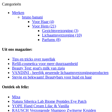
Categorieën
Merken
bruno banani
Voor Haar (4)
Voor Hem (21)
Gezichtsverzorging (3)
Lichaamsverzorging (10)
Parfums (8)
Uit ons magazine:
Tips en tricks over nagellak
Refill-cosmetica voor meer duurzaamheid
Beauty Test: goat's milk van ziaja
VANDINI - heerlijk geurende lichaamsverzorgingsproducten
Stevig en bekwaam! Beautybars voor huid en haar
Ontdek oh feliz:
Mixa
Natura Siberica Lab Biome Peptides Eye Patch
YOPE Hand Cream Lilac & Vanilla
RAUSCH Verzorgende Shampoo Zwitserse Kruiden