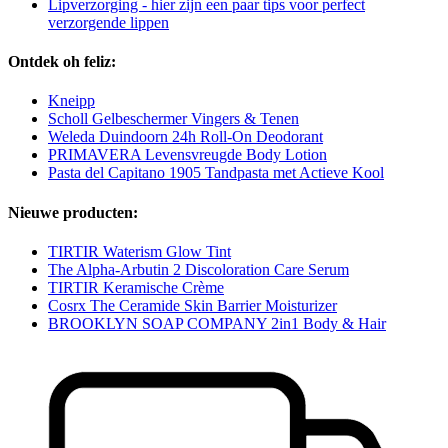
Lipverzorging - hier zijn een paar tips voor perfect
verzorgende lippen
Ontdek oh feliz:
Kneipp
Scholl Gelbeschermer Vingers & Tenen
Weleda Duindoorn 24h Roll-On Deodorant
PRIMAVERA Levensvreugde Body Lotion
Pasta del Capitano 1905 Tandpasta met Actieve Kool
Nieuwe producten:
TIRTIR Waterism Glow Tint
The Alpha-Arbutin 2 Discoloration Care Serum
TIRTIR Keramische Crème
Cosrx The Ceramide Skin Barrier Moisturizer
BROOKLYN SOAP COMPANY 2in1 Body & Hair