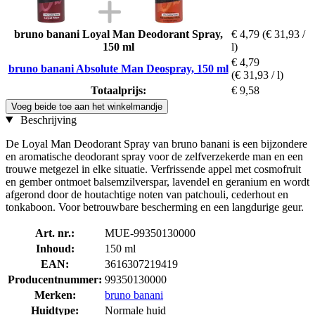
bruno banani Loyal Man Deodorant Spray,
€ 4,79
(€ 31,93 /
150 ml
l)
€ 4,79
bruno banani Absolute Man Deospray, 150 ml
(€ 31,93 / l)
Totaalprijs:
€ 9,58
Voeg beide toe aan het winkelmandje
Beschrijving
De Loyal Man Deodorant Spray van bruno banani is een bijzondere
en aromatische deodorant spray voor de zelfverzekerde man en een
trouwe metgezel in elke situatie. Verfrissende appel met cosmofruit
en gember ontmoet balsemzilverspar, lavendel en geranium en wordt
afgerond door de houtachtige noten van patchouli, cederhout en
tonkaboon. Voor betrouwbare bescherming en een langdurige geur.
Art. nr.:
MUE-99350130000
Inhoud:
150 ml
EAN:
3616307219419
Producentnummer:
99350130000
Merken:
bruno banani
Huidtype:
Normale huid