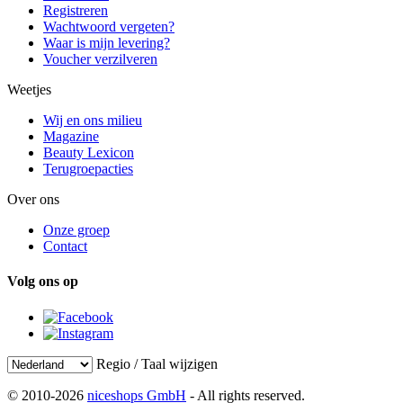
Registreren
Wachtwoord vergeten?
Waar is mijn levering?
Voucher verzilveren
Weetjes
Wij en ons milieu
Magazine
Beauty Lexicon
Terugroepacties
Over ons
Onze groep
Contact
Volg ons op
Regio / Taal wijzigen
© 2010-2026
niceshops GmbH
- All rights reserved.