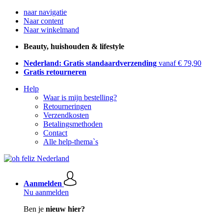
naar navigatie
Naar content
Naar winkelmand
Beauty, huishouden & lifestyle
Nederland: Gratis standaardverzending
vanaf € 79,90
Gratis retourneren
Help
Waar is mijn bestelling?
Retourneringen
Verzendkosten
Betalingsmethoden
Contact
Alle help-thema`s
Aanmelden
Nu aanmelden
Ben je
nieuw hier?