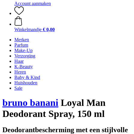
Account aanmaken
Winkelmandje
€ 0,00
Merken
Parfum
Make-Up
Verzorging
Haar
K-Beauty
Heren
Baby & Kind
Huishouden
Sale
bruno banani
Loyal Man
Deodorant Spray, 150 ml
Deodorantbescherming met een stijlvolle