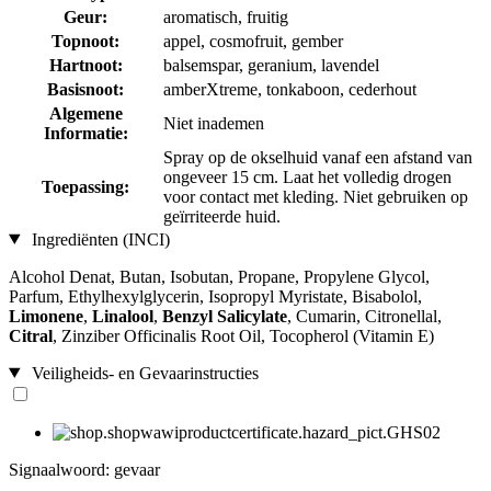
Geur:
aromatisch, fruitig
Topnoot:
appel, cosmofruit, gember
Hartnoot:
balsemspar, geranium, lavendel
Basisnoot:
amberXtreme, tonkaboon, cederhout
Algemene
Niet inademen
Informatie:
Spray op de okselhuid vanaf een afstand van
ongeveer 15 cm. Laat het volledig drogen
Toepassing:
voor contact met kleding. Niet gebruiken op
geïrriteerde huid.
Ingrediënten (INCI)
Alcohol Denat, Butan, Isobutan, Propane, Propylene Glycol,
Parfum, Ethylhexylglycerin, Isopropyl Myristate, Bisabolol,
Limonene
,
Linalool
,
Benzyl Salicylate
, Cumarin, Citronellal,
Citral
, Zinziber Officinalis Root Oil, Tocopherol (Vitamin E)
Veiligheids- en Gevaarinstructies
Signaalwoord: gevaar