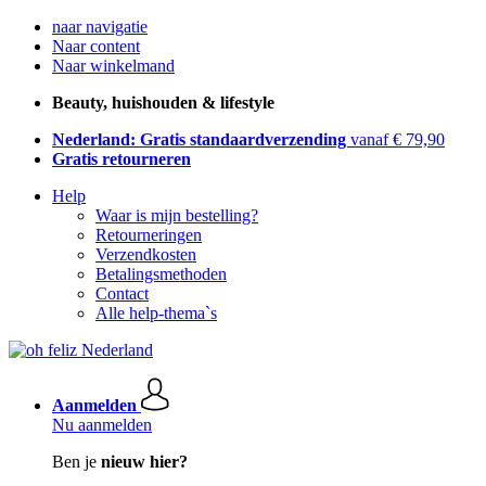
naar navigatie
Naar content
Naar winkelmand
Beauty, huishouden & lifestyle
Nederland: Gratis standaardverzending
vanaf € 79,90
Gratis retourneren
Help
Waar is mijn bestelling?
Retourneringen
Verzendkosten
Betalingsmethoden
Contact
Alle help-thema`s
Aanmelden
Nu aanmelden
Ben je
nieuw hier?