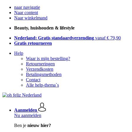
naar navigatie
Naar content
Naar winkelmand
Beauty, huishouden & lifestyle
Nederland: Gratis standaardverzending
vanaf € 79,90
Gratis retourneren
Help
Waar is mijn bestelling?
Retourneringen
Verzendkosten
Betalingsmethoden
Contact
Alle help-thema`s
Aanmelden
Nu aanmelden
Ben je
nieuw hier?