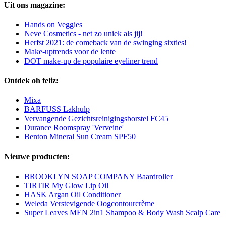
Uit ons magazine:
Hands on Veggies
Neve Cosmetics - net zo uniek als jij!
Herfst 2021: de comeback van de swinging sixties!
Make-uptrends voor de lente
DOT make-up de populaire eyeliner trend
Ontdek oh feliz:
Mixa
BARFUSS Lakhulp
Vervangende Gezichtsreinigingsborstel FC45
Durance Roomspray 'Verveine'
Benton Mineral Sun Cream SPF50
Nieuwe producten:
BROOKLYN SOAP COMPANY Baardroller
TIRTIR My Glow Lip Oil
HASK Argan Oil Conditioner
Weleda Verstevigende Oogcontourcrème
Super Leaves MEN 2in1 Shampoo & Body Wash Scalp Care