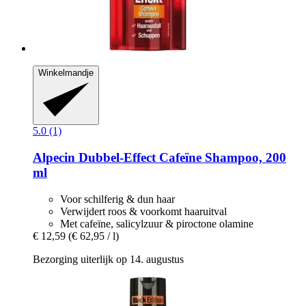
Winkelmandje
5.0 (1)
Alpecin
Dubbel-​Effect Cafeïne Shampoo, 200
ml
Voor schilferig & dun haar
Verwijdert roos & voorkomt haaruitval
Met cafeïne, salicylzuur & piroctone olamine
€ 12,59
(€ 62,95 / l)
Bezorging uiterlijk op 14. augustus