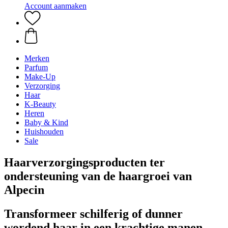
Account aanmaken
Merken
Parfum
Make-Up
Verzorging
Haar
K-Beauty
Heren
Baby & Kind
Huishouden
Sale
Haarverzorgingsproducten ter
ondersteuning van de haargroei van
Alpecin
Transformeer schilferig of dunner
wordend haar in een krachtige manen