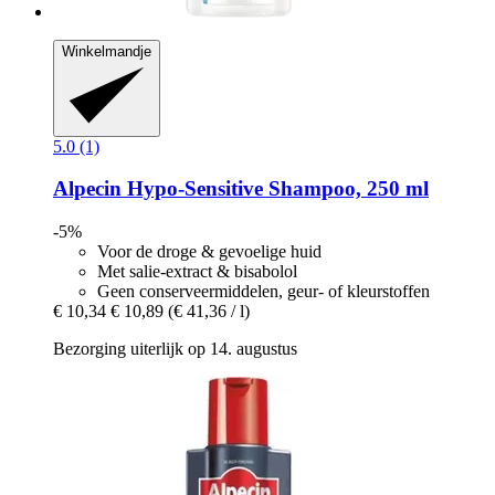
Winkelmandje
5.0 (1)
Alpecin
Hypo-​Sensitive Shampoo, 250 ml
-5%
Voor de droge & gevoelige huid
Met salie-extract & bisabolol
Geen conserveermiddelen, geur- of kleurstoffen
€ 10,34
€ 10,89
(€ 41,36 / l)
Bezorging uiterlijk op 14. augustus