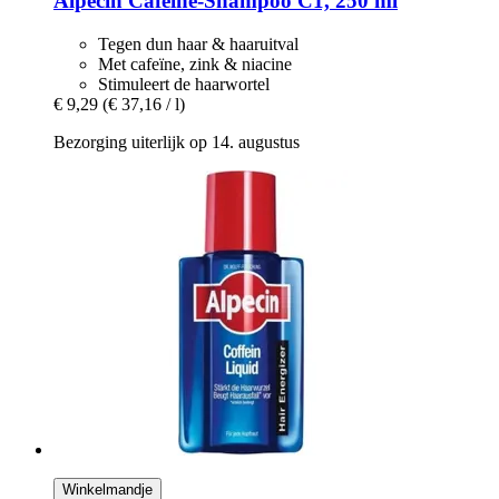
Alpecin
Cafeïne-​Shampoo C1, 250 ml
Tegen dun haar & haaruitval
Met cafeïne, zink & niacine
Stimuleert de haarwortel
€ 9,29
(€ 37,16 / l)
Bezorging uiterlijk op 14. augustus
Winkelmandje