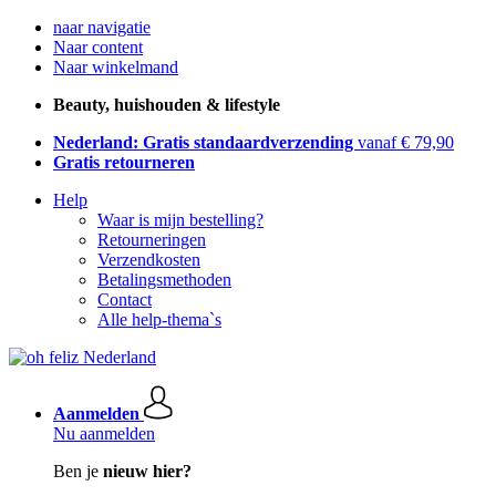
naar navigatie
Naar content
Naar winkelmand
Beauty, huishouden & lifestyle
Nederland: Gratis standaardverzending
vanaf € 79,90
Gratis retourneren
Help
Waar is mijn bestelling?
Retourneringen
Verzendkosten
Betalingsmethoden
Contact
Alle help-thema`s
Aanmelden
Nu aanmelden
Ben je
nieuw hier?