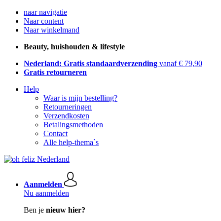
naar navigatie
Naar content
Naar winkelmand
Beauty, huishouden & lifestyle
Nederland: Gratis standaardverzending
vanaf € 79,90
Gratis retourneren
Help
Waar is mijn bestelling?
Retourneringen
Verzendkosten
Betalingsmethoden
Contact
Alle help-thema`s
Aanmelden
Nu aanmelden
Ben je
nieuw hier?