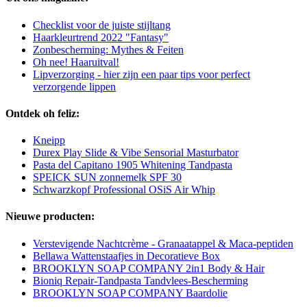
Checklist voor de juiste stijltang
Haarkleurtrend 2022 "Fantasy"
Zonbescherming: Mythes & Feiten
Oh nee! Haaruitval!
Lipverzorging - hier zijn een paar tips voor perfect
verzorgende lippen
Ontdek oh feliz:
Kneipp
Durex Play Slide & Vibe Sensorial Masturbator
Pasta del Capitano 1905 Whitening Tandpasta
SPEICK SUN zonnemelk SPF 30
Schwarzkopf Professional OSiS Air Whip
Nieuwe producten:
Verstevigende Nachtcrème - Granaatappel & Maca-peptiden
Bellawa Wattenstaafjes in Decoratieve Box
BROOKLYN SOAP COMPANY 2in1 Body & Hair
Bioniq Repair-Tandpasta Tandvlees-Bescherming
BROOKLYN SOAP COMPANY Baardolie