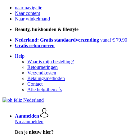
naar navigatie
Naar content
Naar winkelmand
Beauty, huishouden & lifestyle
Nederland: Gratis standaardverzending
vanaf € 79,90
Gratis retourneren
Help
Waar is mijn bestelling?
Retourneringen
Verzendkosten
Betalingsmethoden
Contact
Alle help-thema`s
Aanmelden
Nu aanmelden
Ben je
nieuw hier?