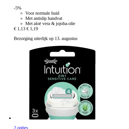
-5%
Voor normale huid
Met antislip handvat
Met aloë vera & jojoba-olie
€ 1,13
€ 1,19
Bezorging uiterlijk op 13. augustus
2 opties