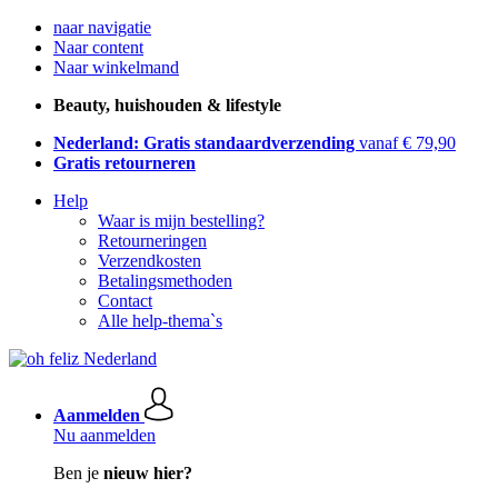
naar navigatie
Naar content
Naar winkelmand
Beauty, huishouden & lifestyle
Nederland: Gratis standaardverzending
vanaf € 79,90
Gratis retourneren
Help
Waar is mijn bestelling?
Retourneringen
Verzendkosten
Betalingsmethoden
Contact
Alle help-thema`s
Aanmelden
Nu aanmelden
Ben je
nieuw hier?