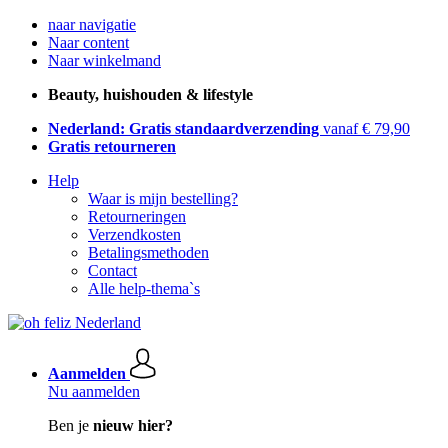
naar navigatie
Naar content
Naar winkelmand
Beauty, huishouden & lifestyle
Nederland: Gratis standaardverzending
vanaf € 79,90
Gratis retourneren
Help
Waar is mijn bestelling?
Retourneringen
Verzendkosten
Betalingsmethoden
Contact
Alle help-thema`s
Aanmelden
Nu aanmelden
Ben je
nieuw hier?