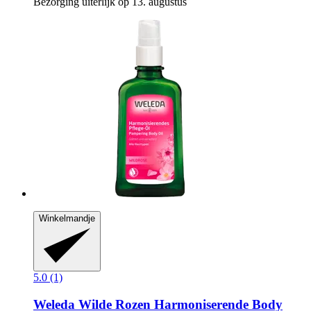
Bezorging uiterlijk op 13. augustus
Winkelmandje
5.0 (1)
Weleda
Wilde Rozen Harmoniserende Body