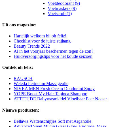
Voetdeodorant (9)
Voetmaskers (9)
Voetscrub (1)
Uit ons magazine:
Hartelijk welkom bij oh feliz!
Checklist voor de juiste stijltang
Beauty Trends 2022
Al in het voorjaar beschermen tegen de zon?
Huidverzorgingstips voor het koude seizoen
Ontdek oh feliz:
RAUSCH
Weleda Perineum Massageolie
NIVEA MEN Fresh Ocean Deodorant Spray
YOPE Boost My Hair Tapioca Shampoo
ATTITUDE Babywasmiddel Vloeibaar Peer Nectar
Nieuwe producten:
Bellawa Wattenschijfjes Soft met Arganolie
Advanced Snail Mucin Glass Glow Hydrogel Mask