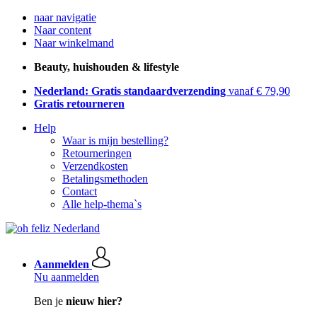
naar navigatie
Naar content
Naar winkelmand
Beauty, huishouden & lifestyle
Nederland: Gratis standaardverzending
vanaf € 79,90
Gratis retourneren
Help
Waar is mijn bestelling?
Retourneringen
Verzendkosten
Betalingsmethoden
Contact
Alle help-thema`s
Aanmelden
Nu aanmelden
Ben je
nieuw hier?