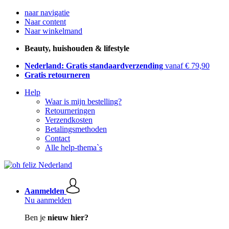
naar navigatie
Naar content
Naar winkelmand
Beauty, huishouden & lifestyle
Nederland: Gratis standaardverzending
vanaf € 79,90
Gratis retourneren
Help
Waar is mijn bestelling?
Retourneringen
Verzendkosten
Betalingsmethoden
Contact
Alle help-thema`s
Aanmelden
Nu aanmelden
Ben je
nieuw hier?