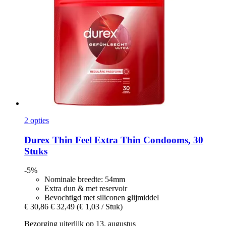
2 opties
Durex
Thin Feel Extra Thin Condooms, 30
Stuks
-5%
Nominale breedte: 54mm
Extra dun & met reservoir
Bevochtigd met siliconen glijmiddel
€ 30,86
€ 32,49
(€ 1,03 / Stuk)
Bezorging uiterlijk op 13. augustus