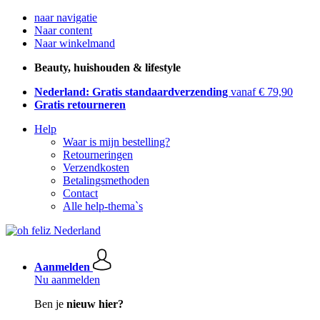
naar navigatie
Naar content
Naar winkelmand
Beauty, huishouden & lifestyle
Nederland: Gratis standaardverzending
vanaf € 79,90
Gratis retourneren
Help
Waar is mijn bestelling?
Retourneringen
Verzendkosten
Betalingsmethoden
Contact
Alle help-thema`s
Aanmelden
Nu aanmelden
Ben je
nieuw hier?