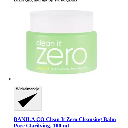
Winkelmandje
BANILA CO
Clean It Zero Cleansing Balm
Pore Clarifying, 100 ml