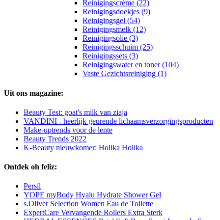
Reinigingscrème (22)
Reinigingsdoekjes (9)
Reinigingsgel (54)
Reinigingsmelk (12)
Reinigingsolie (3)
Reinigingsschuim (25)
Reinigingssets (3)
Reinigingswater en toner (104)
Vaste Gezichtsreiniging (1)
Uit ons magazine:
Beauty Test: goat's milk van ziaja
VANDINI - heerlijk geurende lichaamsverzorgingsproducten
Make-uptrends voor de lente
Beauty Trends 2022
K-Beauty nieuwkomer: Holika Holika
Ontdek oh feliz:
Persil
YOPE myBody Hyalu Hydrate Shower Gel
s.Oliver Selection Women Eau de Toilette
ExpertCare Vervangende Rollers Extra Sterk