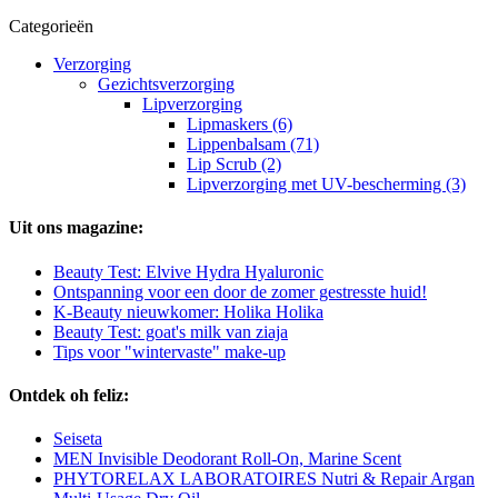
Categorieën
Verzorging
Gezichtsverzorging
Lipverzorging
Lipmaskers (6)
Lippenbalsam (71)
Lip Scrub (2)
Lipverzorging met UV-bescherming (3)
Uit ons magazine:
Beauty Test: Elvive Hydra Hyaluronic
Ontspanning voor een door de zomer gestresste huid!
K-Beauty nieuwkomer: Holika Holika
Beauty Test: goat's milk van ziaja
Tips voor "wintervaste" make-up
Ontdek oh feliz:
Seiseta
MEN Invisible Deodorant Roll-On, Marine Scent
PHYTORELAX LABORATOIRES Nutri & Repair Argan