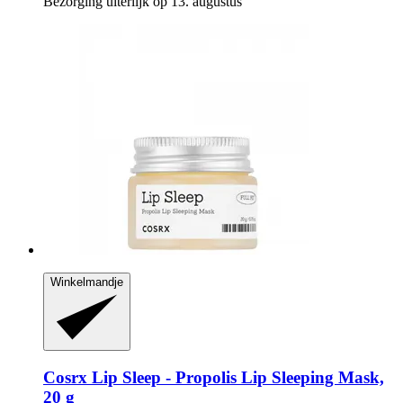
Bezorging uiterlijk op 13. augustus
Winkelmandje
Cosrx
Lip Sleep -​ Propolis Lip Sleeping Mask,
20 g