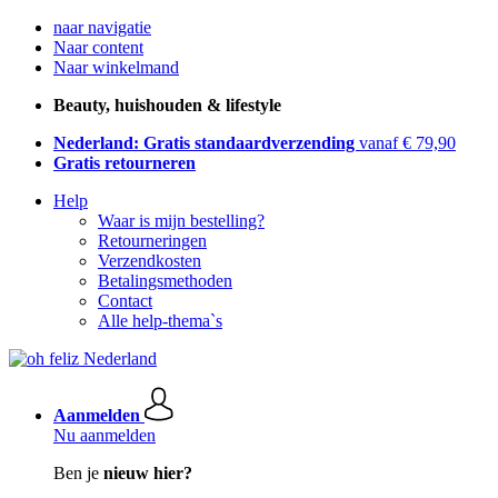
naar navigatie
Naar content
Naar winkelmand
Beauty, huishouden & lifestyle
Nederland: Gratis standaardverzending
vanaf € 79,90
Gratis retourneren
Help
Waar is mijn bestelling?
Retourneringen
Verzendkosten
Betalingsmethoden
Contact
Alle help-thema`s
Aanmelden
Nu aanmelden
Ben je
nieuw hier?