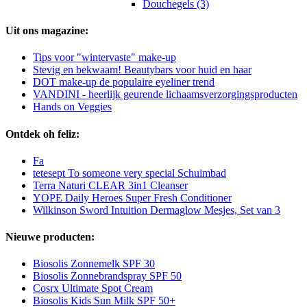
Douchegels (3)
Uit ons magazine:
Tips voor "wintervaste" make-up
Stevig en bekwaam! Beautybars voor huid en haar
DOT make-up de populaire eyeliner trend
VANDINI - heerlijk geurende lichaamsverzorgingsproducten
Hands on Veggies
Ontdek oh feliz:
Fa
tetesept To someone very special Schuimbad
Terra Naturi CLEAR 3in1 Cleanser
YOPE Daily Heroes Super Fresh Conditioner
Wilkinson Sword Intuition Dermaglow Mesjes, Set van 3
Nieuwe producten:
Biosolis Zonnemelk SPF 30
Biosolis Zonnebrandspray SPF 50
Cosrx Ultimate Spot Cream
Biosolis Kids Sun Milk SPF 50+