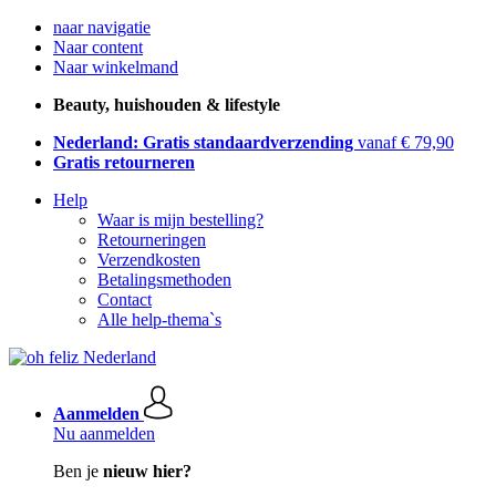
naar navigatie
Naar content
Naar winkelmand
Beauty, huishouden & lifestyle
Nederland: Gratis standaardverzending
vanaf € 79,90
Gratis retourneren
Help
Waar is mijn bestelling?
Retourneringen
Verzendkosten
Betalingsmethoden
Contact
Alle help-thema`s
Aanmelden
Nu aanmelden
Ben je
nieuw hier?