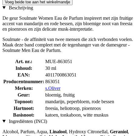
Voeg beide toe aan het winkelmandje
Beschrijving
De geur Soulmate Women Eau de Parfum inspireert met zijn fruitige
accent van mandarijn en rode bessen, zijn bloemige noot van freesia
en pioenroos en zijn delicate musk-interpretatie.
Soulmate - de affiniteit van twee mensen die zich verbonden voelen.
Maak deze band compleet met de tegenhanger van de damesgeur -
Soulmate Men Eau de Parfum.
Art. nr.:
MUE-863051
Inhoud:
30 ml
EAN:
4011700863051
Producentnummer:
863051
Merken:
s.Oliver
Geur:
bloemig, fruitig
Topnoot:
mandarijn, peperbloem, rode bessen
Hartnoot:
freesia, heliotroop, pioenroos
Basisnoot:
katoen, tonkaboon, witte muskus
Ingrediënten (INCI)
Alcohol, Parfum, Aqua,
Linalool
, Hydroxy Citronellal,
Geraniol
,