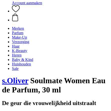
Account aanmaken
Merken
Parfum
Make-Up
Verzorging
Haar
K-Beauty
Heren
Baby & Kind
Huishouden
Sale
s.Oliver
Soulmate Women Eau
de Parfum, 30 ml
De geur die vrouwelijkheid uitstraalt