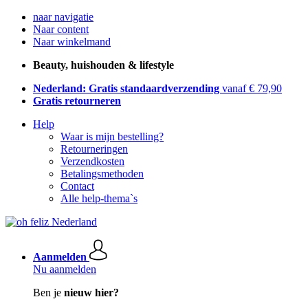
naar navigatie
Naar content
Naar winkelmand
Beauty, huishouden & lifestyle
Nederland: Gratis standaardverzending
vanaf € 79,90
Gratis retourneren
Help
Waar is mijn bestelling?
Retourneringen
Verzendkosten
Betalingsmethoden
Contact
Alle help-thema`s
Aanmelden
Nu aanmelden
Ben je
nieuw hier?