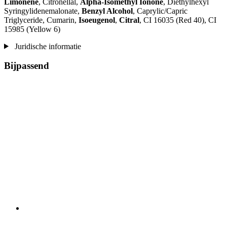
Limonene
, Citronellal,
Alpha-Isomethyl Ionone
, Diethylhexyl
Syringylidenemalonate,
Benzyl Alcohol
, Caprylic/Capric
Triglyceride, Cumarin,
Isoeugenol
,
Citral
, CI 16035 (Red 40), CI
15985 (Yellow 6)
Juridische informatie
Bijpassend