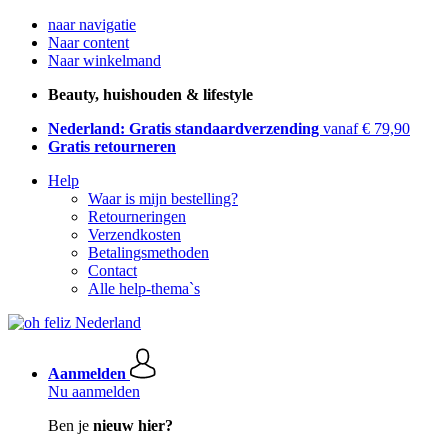
naar navigatie
Naar content
Naar winkelmand
Beauty, huishouden & lifestyle
Nederland: Gratis standaardverzending
vanaf € 79,90
Gratis retourneren
Help
Waar is mijn bestelling?
Retourneringen
Verzendkosten
Betalingsmethoden
Contact
Alle help-thema`s
Aanmelden
Nu aanmelden
Ben je
nieuw hier?