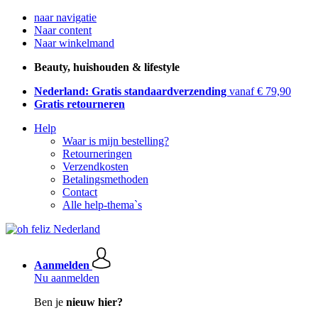
naar navigatie
Naar content
Naar winkelmand
Beauty, huishouden & lifestyle
Nederland: Gratis standaardverzending
vanaf € 79,90
Gratis retourneren
Help
Waar is mijn bestelling?
Retourneringen
Verzendkosten
Betalingsmethoden
Contact
Alle help-thema`s
Aanmelden
Nu aanmelden
Ben je
nieuw hier?