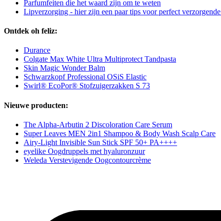
Parfumfeiten die het waard zijn om te weten
Lipverzorging - hier zijn een paar tips voor perfect verzorgende
Ontdek oh feliz:
Durance
Colgate Max White Ultra Multiprotect Tandpasta
Skin Magic Wonder Balm
Schwarzkopf Professional OSiS Elastic
Swirl® EcoPor® Stofzuigerzakken S 73
Nieuwe producten:
The Alpha-Arbutin 2 Discoloration Care Serum
Super Leaves MEN 2in1 Shampoo & Body Wash Scalp Care
Airy-Light Invisible Sun Stick SPF 50+ PA++++
eyelike Oogdruppels met hyaluronzuur
Weleda Verstevigende Oogcontourcrème