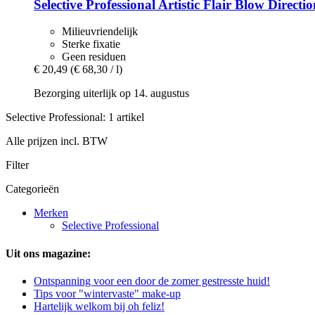
Selective Professional
Artistic Flair Blow Directi
Milieuvriendelijk
Sterke fixatie
Geen residuen
€ 20,49
(€ 68,30 / l)
Bezorging uiterlijk op 14. augustus
Selective Professional: 1 artikel
Alle prijzen incl. BTW
Filter
Categorieën
Merken
Selective Professional
Uit ons magazine:
Ontspanning voor een door de zomer gestresste huid!
Tips voor "wintervaste" make-up
Hartelijk welkom bij oh feliz!