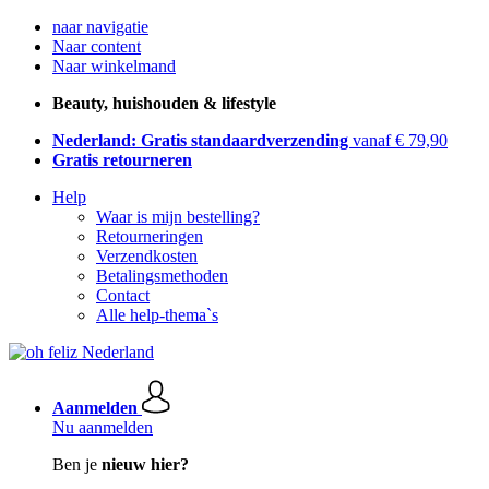
naar navigatie
Naar content
Naar winkelmand
Beauty, huishouden & lifestyle
Nederland: Gratis standaardverzending
vanaf € 79,90
Gratis retourneren
Help
Waar is mijn bestelling?
Retourneringen
Verzendkosten
Betalingsmethoden
Contact
Alle help-thema`s
Aanmelden
Nu aanmelden
Ben je
nieuw hier?