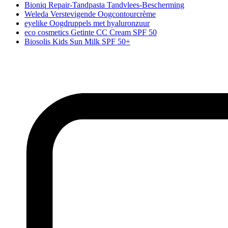
Bioniq Repair-Tandpasta Tandvlees-Bescherming
Weleda Verstevigende Oogcontourcrème
eyelike Oogdruppels met hyaluronzuur
eco cosmetics Getinte CC Cream SPF 50
Biosolis Kids Sun Milk SPF 50+