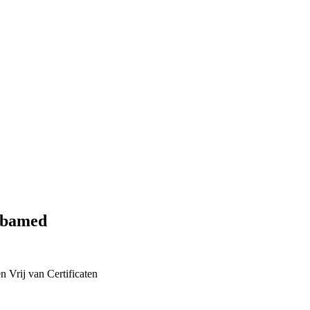
ebamed
en
Vrij van
Certificaten