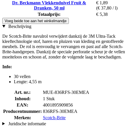
Dr. Beckmann Vlekkenduivel Fruit &
€ 1,89
Dranken, 50 ml
(€ 37,80 / l)
Totaalprijs:
€ 5,38
Voeg beide toe aan het winkelmandje
Beschrijving
De Scotch-Brite navulrol verwijdert dankzij de 3M Ultra-Tack
kleeftechnologie stof, haren en pluizen van kleding en gestoffeerde
meubels. De rol is eenvoudig te vervangen en past auf alle Scotch-
Brite-handgrepen. Dankzij de speciale perforatie scheur je de vellen
moeiteloos en schoon af, zonder de volgende laag te beschadigen.
Info:
30 vellen
Lengte: 4,55 m
Art. nr.:
MUE-836RFS-30EMEA
Inhoud:
1 Stuk
EAN:
4001895909856
Producentnummer:
836RFS-30EMEA
Merken:
Scotch-Brite
Juridische informatie