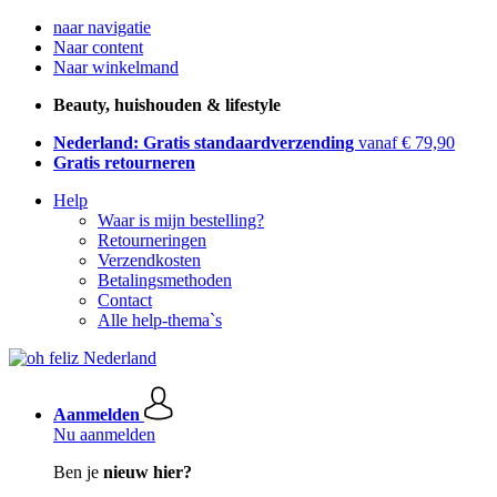
naar navigatie
Naar content
Naar winkelmand
Beauty, huishouden & lifestyle
Nederland: Gratis standaardverzending
vanaf € 79,90
Gratis retourneren
Help
Waar is mijn bestelling?
Retourneringen
Verzendkosten
Betalingsmethoden
Contact
Alle help-thema`s
Aanmelden
Nu aanmelden
Ben je
nieuw hier?