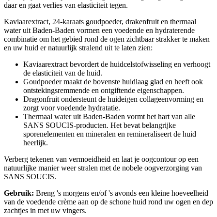
daar en gaat verlies van elasticiteit tegen.
Kaviaarextract, 24-karaats goudpoeder, drakenfruit en thermaal
water uit Baden-Baden vormen een voedende en hydraterende
combinatie om het gebied rond de ogen zichtbaar strakker te maken
en uw huid er natuurlijk stralend uit te laten zien:
Kaviaarextract bevordert de huidcelstofwisseling en verhoogt
de elasticiteit van de huid.
Goudpoeder maakt de bovenste huidlaag glad en heeft ook
ontstekingsremmende en ontgiftende eigenschappen.
Dragonfruit ondersteunt de huideigen collageenvorming en
zorgt voor voedende hydratatie.
Thermaal water uit Baden-Baden vormt het hart van alle
SANS SOUCIS-producten. Het bevat belangrijke
sporenelementen en mineralen en remineraliseert de huid
heerlijk.
Verberg tekenen van vermoeidheid en laat je oogcontour op een
natuurlijke manier weer stralen met de nobele oogverzorging van
SANS SOUCIS.
Gebruik:
Breng 's morgens en/of 's avonds een kleine hoeveelheid
van de voedende crème aan op de schone huid rond uw ogen en dep
zachtjes in met uw vingers.