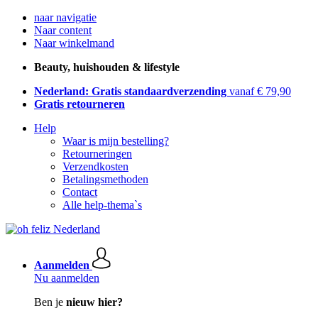
naar navigatie
Naar content
Naar winkelmand
Beauty, huishouden & lifestyle
Nederland: Gratis standaardverzending
vanaf € 79,90
Gratis retourneren
Help
Waar is mijn bestelling?
Retourneringen
Verzendkosten
Betalingsmethoden
Contact
Alle help-thema`s
Aanmelden
Nu aanmelden
Ben je
nieuw hier?