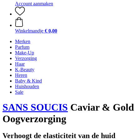
Account aanmaken
Winkelmandje
€ 0,00
Merken
Parfum
Make-Up
Verzorging
Haar
K-Beauty
Heren
Baby & Kind
Huishouden
Sale
SANS SOUCIS
Caviar & Gold
Oogverzorging
Verhoogt de elasticiteit van de huid