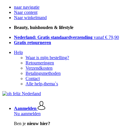
naar navigatie
Naar content
Naar winkelmand
Beauty, huishouden & lifestyle
Nederland: Gratis standaardverzending
vanaf € 79,90
Gratis retourneren
Help
Waar is mijn bestelling?
Retourneringen
Verzendkosten
Betalingsmethoden
Contact
Alle help-thema`s
Aanmelden
Nu aanmelden
Ben je
nieuw hier?