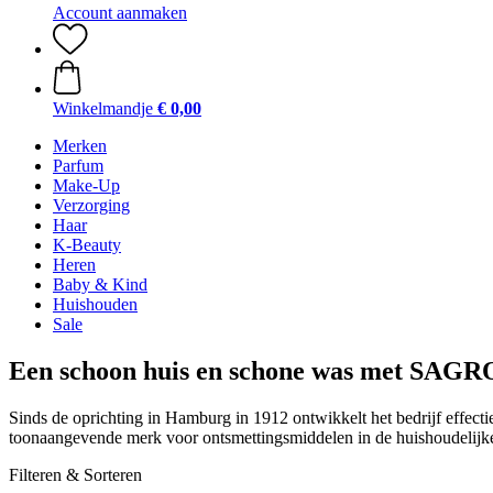
Account aanmaken
Winkelmandje
€ 0,00
Merken
Parfum
Make-Up
Verzorging
Haar
K-Beauty
Heren
Baby & Kind
Huishouden
Sale
Een schoon huis en schone was met SAG
Sinds de oprichting in Hamburg in 1912 ontwikkelt het bedrijf effe
toonaangevende merk voor ontsmettingsmiddelen in de huishoudelijke
Filteren & Sorteren