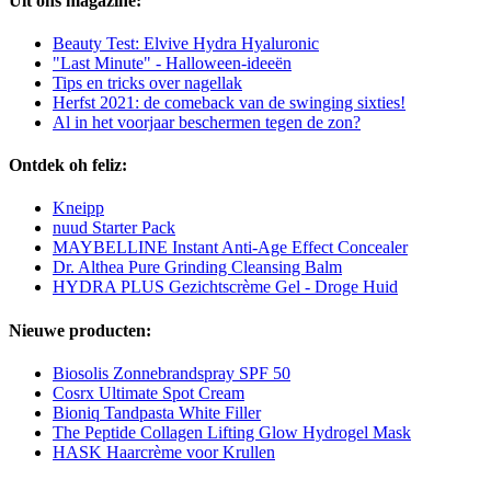
Uit ons magazine:
Beauty Test: Elvive Hydra Hyaluronic
"Last Minute" - Halloween-ideeën
Tips en tricks over nagellak
Herfst 2021: de comeback van de swinging sixties!
Al in het voorjaar beschermen tegen de zon?
Ontdek oh feliz:
Kneipp
nuud Starter Pack
MAYBELLINE Instant Anti-Age Effect Concealer
Dr. Althea Pure Grinding Cleansing Balm
HYDRA PLUS Gezichtscrème Gel - Droge Huid
Nieuwe producten:
Biosolis Zonnebrandspray SPF 50
Cosrx Ultimate Spot Cream
Bioniq Tandpasta White Filler
The Peptide Collagen Lifting Glow Hydrogel Mask
HASK Haarcrème voor Krullen