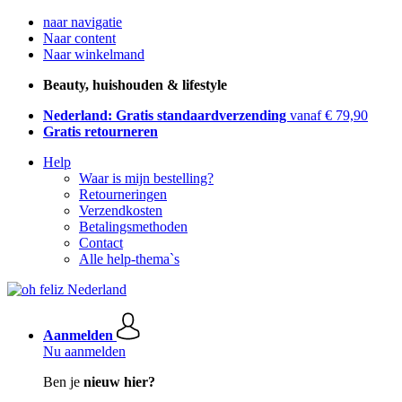
naar navigatie
Naar content
Naar winkelmand
Beauty, huishouden & lifestyle
Nederland: Gratis standaardverzending
vanaf € 79,90
Gratis retourneren
Help
Waar is mijn bestelling?
Retourneringen
Verzendkosten
Betalingsmethoden
Contact
Alle help-thema`s
Aanmelden
Nu aanmelden
Ben je
nieuw hier?