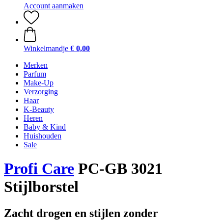
Account aanmaken
Winkelmandje
€ 0,00
Merken
Parfum
Make-Up
Verzorging
Haar
K-Beauty
Heren
Baby & Kind
Huishouden
Sale
Profi Care
PC-GB 3021
Stijlborstel
Zacht drogen en stijlen zonder