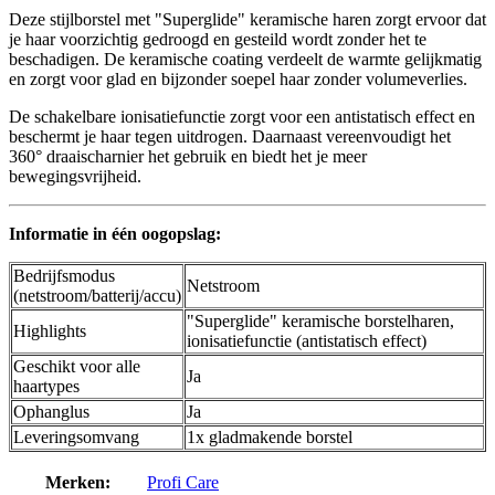
Deze stijlborstel met "Superglide" keramische haren zorgt ervoor dat
je haar voorzichtig gedroogd en gesteild wordt zonder het te
beschadigen. De keramische coating verdeelt de warmte gelijkmatig
en zorgt voor glad en bijzonder soepel haar zonder volumeverlies.
De schakelbare ionisatiefunctie zorgt voor een antistatisch effect en
beschermt je haar tegen uitdrogen. Daarnaast vereenvoudigt het
360° draaischarnier het gebruik en biedt het je meer
bewegingsvrijheid.
Informatie in één oogopslag:
Bedrijfsmodus
Netstroom
(netstroom/batterij/accu)
"Superglide" keramische borstelharen,
Highlights
ionisatiefunctie (antistatisch effect)
Geschikt voor alle
Ja
haartypes
Ophanglus
Ja
Leveringsomvang
1x gladmakende borstel
Merken:
Profi Care