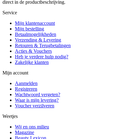
direct in de productbeschrijving.
Service
Mijn klantenaccount
Mijn bestelling
Betaalmogelijkheden
Verzending & Levering
Retouren & Terugbetalingen
Acties & Vouchers
Heb je verdere hulp nodig?
Zakelijke klanten
Mijn account
Aanmelden
Registreren
Wachtwoord vergeten?
Waar is mijn levering?
Voucher verzilveren
Weetjes
Wij en ons milieu
Magazine
Beauty Lexicon