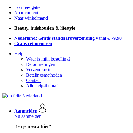
naar navigatie
Naar content
Naar winkelmand
Beauty, huishouden & lifestyle
Nederland: Gratis standaardverzending
vanaf € 79,90
Gratis retourneren
Help
Waar is mijn bestelling?
Retourneringen
Verzendkosten
Betalingsmethoden
Contact
Alle help-thema`s
Aanmelden
Nu aanmelden
Ben je
nieuw hier?