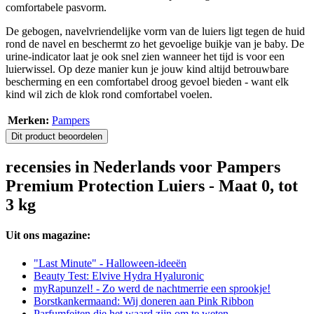
comfortabele pasvorm.
De gebogen, navelvriendelijke vorm van de luiers ligt tegen de huid
rond de navel en beschermt zo het gevoelige buikje van je baby. De
urine-indicator laat je ook snel zien wanneer het tijd is voor een
luierwissel. Op deze manier kun je jouw kind altijd betrouwbare
bescherming en een comfortabel droog gevoel bieden - want elk
kind wil zich de klok rond comfortabel voelen.
Merken:
Pampers
Dit product beoordelen
recensies in Nederlands voor Pampers
Premium Protection Luiers - Maat 0, tot
3 kg
Uit ons magazine:
"Last Minute" - Halloween-ideeën
Beauty Test: Elvive Hydra Hyaluronic
myRapunzel! - Zo werd de nachtmerrie een sprookje!
Borstkankermaand: Wij doneren aan Pink Ribbon
Parfumfeiten die het waard zijn om te weten