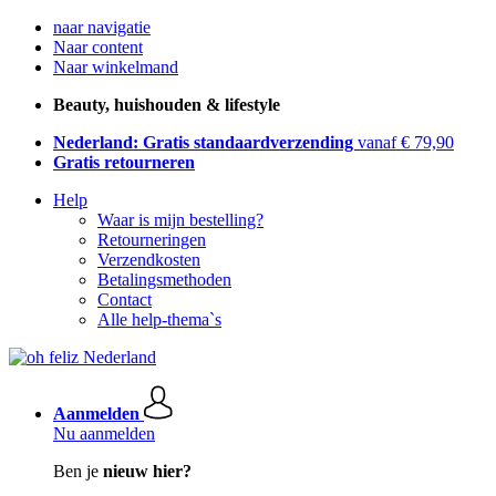
naar navigatie
Naar content
Naar winkelmand
Beauty, huishouden & lifestyle
Nederland: Gratis standaardverzending
vanaf € 79,90
Gratis retourneren
Help
Waar is mijn bestelling?
Retourneringen
Verzendkosten
Betalingsmethoden
Contact
Alle help-thema`s
Aanmelden
Nu aanmelden
Ben je
nieuw hier?