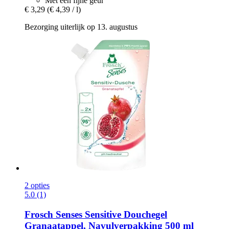
Met een fijne geur
€ 3,29
(€ 4,39 / l)
Bezorging uiterlijk op 13. augustus
2 opties
5.0 (1)
Frosch
Senses Sensitive Douchegel
Granaatappel, Navulverpakking 500 ml