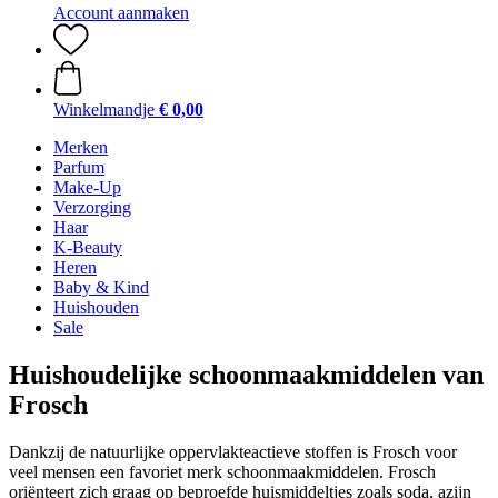
Account aanmaken
Winkelmandje
€ 0,00
Merken
Parfum
Make-Up
Verzorging
Haar
K-Beauty
Heren
Baby & Kind
Huishouden
Sale
Huishoudelijke schoonmaakmiddelen van
Frosch
Dankzij de natuurlijke oppervlakteactieve stoffen is Frosch voor
veel mensen een favoriet merk schoonmaakmiddelen. Frosch
oriënteert zich graag op beproefde huismiddeltjes zoals soda, azijn