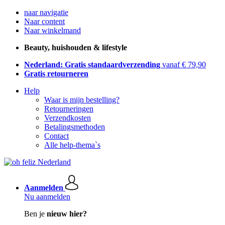
naar navigatie
Naar content
Naar winkelmand
Beauty, huishouden & lifestyle
Nederland: Gratis standaardverzending
vanaf € 79,90
Gratis retourneren
Help
Waar is mijn bestelling?
Retourneringen
Verzendkosten
Betalingsmethoden
Contact
Alle help-thema`s
Aanmelden
Nu aanmelden
Ben je
nieuw hier?