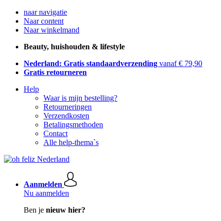
naar navigatie
Naar content
Naar winkelmand
Beauty, huishouden & lifestyle
Nederland: Gratis standaardverzending
vanaf € 79,90
Gratis retourneren
Help
Waar is mijn bestelling?
Retourneringen
Verzendkosten
Betalingsmethoden
Contact
Alle help-thema`s
Aanmelden
Nu aanmelden
Ben je
nieuw hier?