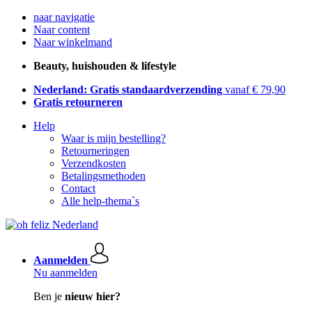
naar navigatie
Naar content
Naar winkelmand
Beauty, huishouden & lifestyle
Nederland: Gratis standaardverzending
vanaf € 79,90
Gratis retourneren
Help
Waar is mijn bestelling?
Retourneringen
Verzendkosten
Betalingsmethoden
Contact
Alle help-thema`s
Aanmelden
Nu aanmelden
Ben je
nieuw hier?