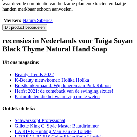
waardevolle combinatie van heilzame plantenextracten en laat je
handen merkbaar schoon aanvoelen.
Merken:
Natura Siberica
Dit product beoordelen
recensies in Nederlands voor Taiga Sayan
Black Thyme Natural Hand Soap
Uit ons magazine:
Beauty Trends 2022
K-Beauty nieuwkomer: Holika Holika
Borstkankermaand: Wij doneren aan Pink Ribbon
Herfst 2021: de comeback van de swinging sixties!
Parfumfeiten die het waard zijn om te weten
Ontdek oh feliz:
Schwarzkopf Professional
Gillette King C. Style Master Baardtrimmer
LA RIVE Hunting Man Eau de Toilette
L'ORÉAL PARIS Color Riche Satin Lipstick