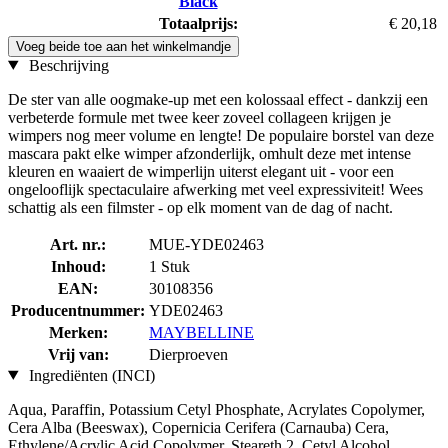
Black
Totaalprijs:
€ 20,18
Voeg beide toe aan het winkelmandje
Beschrijving
De ster van alle oogmake-up met een kolossaal effect - dankzij een
verbeterde formule met twee keer zoveel collageen krijgen je
wimpers nog meer volume en lengte! De populaire borstel van deze
mascara pakt elke wimper afzonderlijk, omhult deze met intense
kleuren en waaiert de wimperlijn uiterst elegant uit - voor een
ongelooflijk spectaculaire afwerking met veel expressiviteit! Wees
schattig als een filmster - op elk moment van de dag of nacht.
Art. nr.:
MUE-YDE02463
Inhoud:
1 Stuk
EAN:
30108356
Producentnummer:
YDE02463
Merken:
MAYBELLINE
Vrij van:
Dierproeven
Ingrediënten (INCI)
Aqua, Paraffin, Potassium Cetyl Phosphate, Acrylates Copolymer,
Cera Alba (Beeswax), Copernicia Cerifera (Carnauba) Cera,
Ethylene/Acrylic Acid Copolymer, Steareth 2, Cetyl Alcohol,