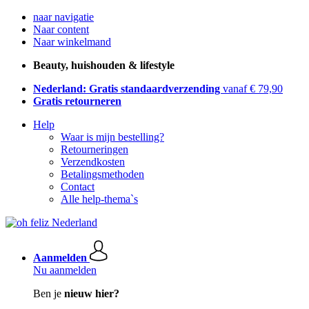
naar navigatie
Naar content
Naar winkelmand
Beauty, huishouden & lifestyle
Nederland: Gratis standaardverzending
vanaf € 79,90
Gratis retourneren
Help
Waar is mijn bestelling?
Retourneringen
Verzendkosten
Betalingsmethoden
Contact
Alle help-thema`s
Aanmelden
Nu aanmelden
Ben je
nieuw hier?