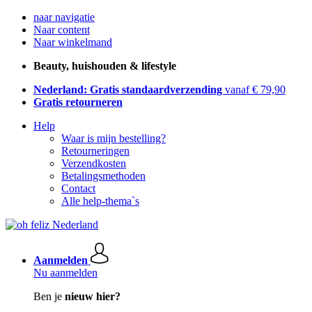
naar navigatie
Naar content
Naar winkelmand
Beauty, huishouden & lifestyle
Nederland: Gratis standaardverzending
vanaf € 79,90
Gratis retourneren
Help
Waar is mijn bestelling?
Retourneringen
Verzendkosten
Betalingsmethoden
Contact
Alle help-thema`s
Aanmelden
Nu aanmelden
Ben je
nieuw hier?