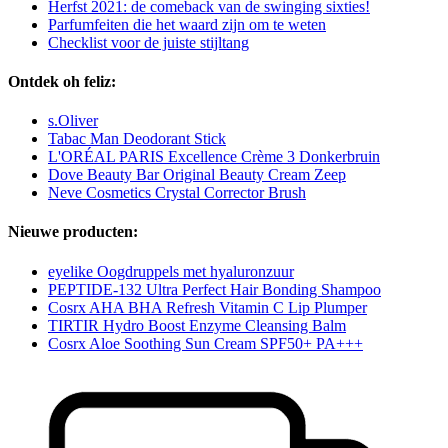
Herfst 2021: de comeback van de swinging sixties!
Parfumfeiten die het waard zijn om te weten
Checklist voor de juiste stijltang
Ontdek oh feliz:
s.Oliver
Tabac Man Deodorant Stick
L'ORÉAL PARIS Excellence Crème 3 Donkerbruin
Dove Beauty Bar Original Beauty Cream Zeep
Neve Cosmetics Crystal Corrector Brush
Nieuwe producten:
eyelike Oogdruppels met hyaluronzuur
PEPTIDE-132 Ultra Perfect Hair Bonding Shampoo
Cosrx AHA BHA Refresh Vitamin C Lip Plumper
TIRTIR Hydro Boost Enzyme Cleansing Balm
Cosrx Aloe Soothing Sun Cream SPF50+ PA+++