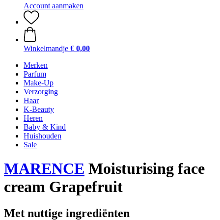
Account aanmaken
Winkelmandje
€ 0,00
Merken
Parfum
Make-Up
Verzorging
Haar
K-Beauty
Heren
Baby & Kind
Huishouden
Sale
MARENCE
Moisturising face
cream Grapefruit
Met nuttige ingrediënten