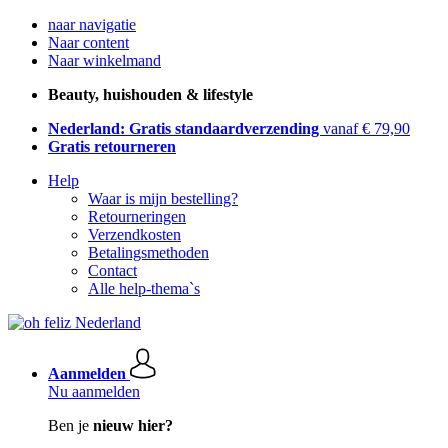
naar navigatie
Naar content
Naar winkelmand
Beauty, huishouden & lifestyle
Nederland: Gratis standaardverzending
vanaf € 79,90
Gratis retourneren
Help
Waar is mijn bestelling?
Retourneringen
Verzendkosten
Betalingsmethoden
Contact
Alle help-thema`s
Aanmelden
Nu aanmelden
Ben je
nieuw hier?