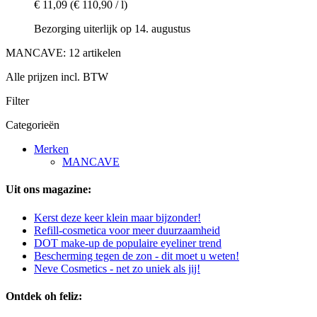
€ 11,09
(€ 110,90 / l)
Bezorging uiterlijk op 14. augustus
MANCAVE: 12 artikelen
Alle prijzen incl. BTW
Filter
Categorieën
Merken
MANCAVE
Uit ons magazine:
Kerst deze keer klein maar bijzonder!
Refill-cosmetica voor meer duurzaamheid
DOT make-up de populaire eyeliner trend
Bescherming tegen de zon - dit moet u weten!
Neve Cosmetics - net zo uniek als jij!
Ontdek oh feliz: