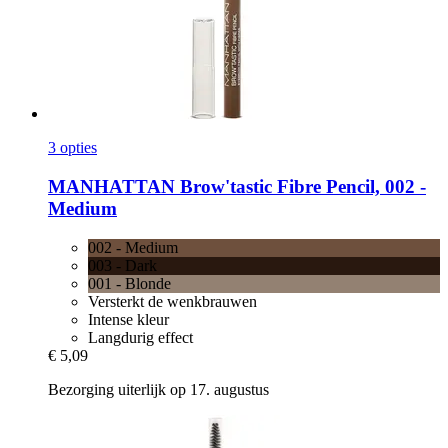
3 opties
MANHATTAN
Brow'tastic Fibre Pencil, 002 -​
Medium
002 - Medium
003 - Dark
001 - Blonde
Versterkt de wenkbrauwen
Intense kleur
Langdurig effect
€ 5,09
Bezorging uiterlijk op 17. augustus