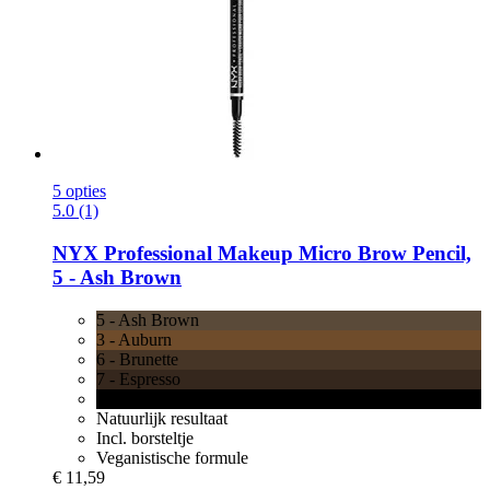
5 opties
5.0 (1)
NYX Professional Makeup
Micro Brow Pencil,
5 -​ Ash Brown
5 - Ash Brown
3 - Auburn
6 - Brunette
7 - Espresso
8 - Black
Natuurlijk resultaat
Incl. borsteltje
Veganistische formule
€ 11,59