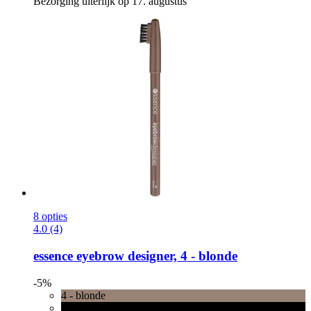
Bezorging uiterlijk op 17. augustus
8 opties
4.0 (4)
essence
eyebrow designer, 4 -​ blonde
-5%
4 - blonde
1 - black