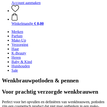
Account aanmaken
Winkelmandje
€ 0,00
Merken
Parfum
Make-Up
Verzorging
Haar
K-Beauty
Heren
Baby & Kind
Huishouden
Sale
Wenkbrauwpotloden & pennen
Voor prachtig verzorgde wenkbrauwen
Perfect voor het opvullen en definiëren van wenkbrauwen, potloden
zijn een cosmetisch product dat niet mag ontbreken in een make-