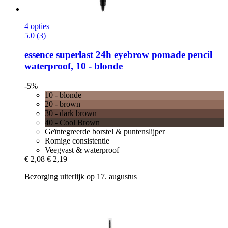
4 opties
5.0 (3)
essence
superlast 24h eyebrow pomade pencil
waterproof, 10 -​ blonde
-5%
10 - blonde
20 - brown
30 - dark brown
40 - Cool Brown
Geïntegreerde borstel & puntenslijper
Romige consistentie
Veegvast & waterproof
€ 2,08
€ 2,19
Bezorging uiterlijk op 17. augustus