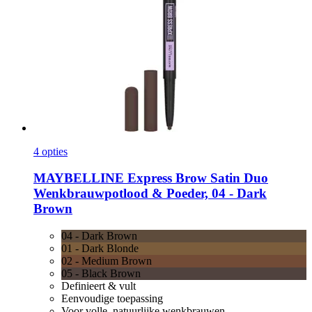
4 opties
MAYBELLINE
Express Brow Satin Duo
Wenkbrauwpotlood & Poeder, 04 -​ Dark
Brown
04 - Dark Brown
01 - Dark Blonde
02 - Medium Brown
05 - Black Brown
Definieert & vult
Eenvoudige toepassing
Voor volle, natuurlijke wenkbrauwen