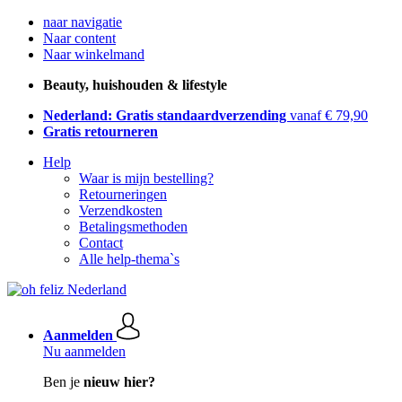
naar navigatie
Naar content
Naar winkelmand
Beauty, huishouden & lifestyle
Nederland: Gratis standaardverzending
vanaf € 79,90
Gratis retourneren
Help
Waar is mijn bestelling?
Retourneringen
Verzendkosten
Betalingsmethoden
Contact
Alle help-thema`s
Aanmelden
Nu aanmelden
Ben je
nieuw hier?