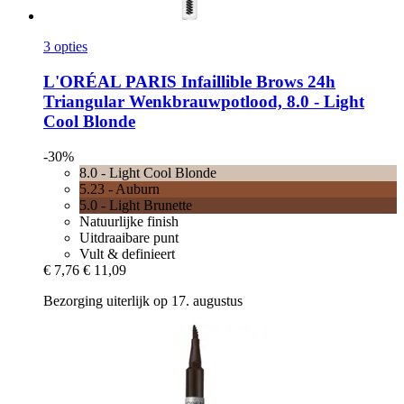
3 opties
L'ORÉAL PARIS
Infaillible Brows 24h
Triangular Wenkbrauwpotlood, 8.0 -​ Light
Cool Blonde
-30%
8.0 - Light Cool Blonde
5.23 - Auburn
5.0 - Light Brunette
Natuurlijke finish
Uitdraaibare punt
Vult & definieert
€ 7,76
€ 11,09
Bezorging uiterlijk op 17. augustus