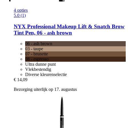
4 opties
5.0 (1)
NYX Professional Makeup
Lift & Snatch Brow
Tint Pen, 06 -​ ash brown
06 - ash brown
03 - taupe
07 - brunette
08 - espresso
Ultra dunne punt
Vlekbestendig
Diverse kleurenselectie
€ 14,09
Bezorging uiterlijk op 17. augustus