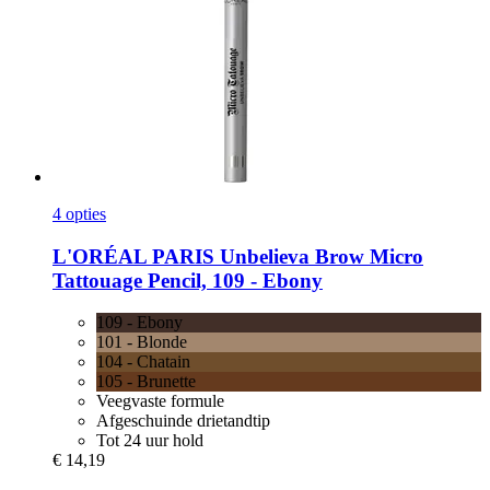
4 opties
L'ORÉAL PARIS
Unbelieva Brow Micro
Tattouage Pencil, 109 -​ Ebony
109 - Ebony
101 - Blonde
104 - Chatain
105 - Brunette
Veegvaste formule
Afgeschuinde drietandtip
Tot 24 uur hold
€ 14,19