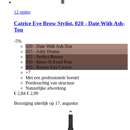
12 opties
Catrice
Eye Brow Stylist, 020 -​ Date With Ash-​
Ton
-5%
020 - Date With Ash-Ton
015 - Ashy Drama
025 - Perfect Brown
030 - Brow-N-Eyed Peas
035 - Brown Eye Crown
+7
Met een professionele borstel
Poederachtig van structuur
Natuurlijke afwerking
€ 2,84
€ 2,99
Bezorging uiterlijk op 17. augustus