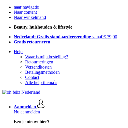
naar navigatie
Naar content
Naar winkelmand
Beauty, huishouden & lifestyle
Nederland: Gratis standaardverzending
vanaf € 79,90
Gratis retourneren
Help
Waar is mijn bestelling?
Retourneringen
Verzendkosten
Betalingsmethoden
Contact
Alle help-thema`s
Aanmelden
Nu aanmelden
Ben je
nieuw hier?