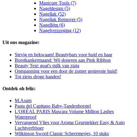
Manicure Tools (7)
Nageldesign (5)
Nagellak (52)
Nagellak Remover (5)
Nagellijm (6)
Nagelverzorging (12)
Uit ons magazine:
Stevig en bekwaam! Beautybars voor huid en haar
Borstkankermaand: Wij doneren aan Pink Ribbon
Beauty Test: goat's milk van ziaja
Ontspanning voor een door de zomer gestresste huid!
Tot ziens droge handen!
Ontdek oh feliz:
M.Asam
Pasta del Capitano Baby-Tandenborstel
L'ORÉAL PARIS Mascara Volume Million Lashes
Waterproof
Vervangend Vlies voor Aroma Geurstekker Easy & Auto
Luchtverfrisser
Wilkinson Sword Classic Scheermesjes, 10 stuks